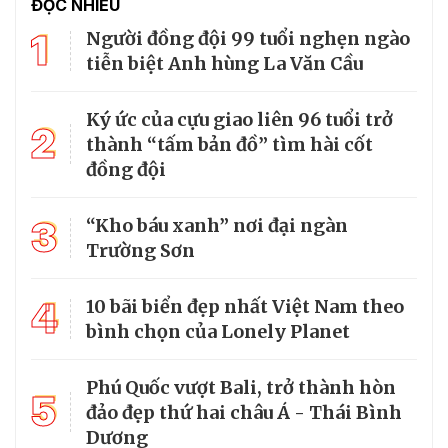
ĐỌC NHIỀU
1
Người đồng đội 99 tuổi nghẹn ngào
tiễn biệt Anh hùng La Văn Cầu
Ký ức của cựu giao liên 96 tuổi trở
2
thành “tấm bản đồ” tìm hài cốt
đồng đội
3
“Kho báu xanh” nơi đại ngàn
Trường Sơn
4
10 bãi biển đẹp nhất Việt Nam theo
bình chọn của Lonely Planet
Phú Quốc vượt Bali, trở thành hòn
5
đảo đẹp thứ hai châu Á - Thái Bình
Dương