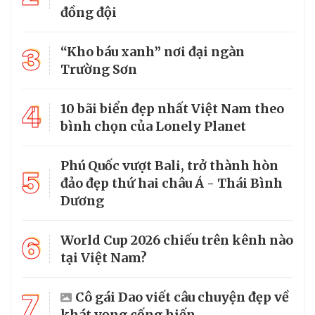
đồng đội
3
“Kho báu xanh” nơi đại ngàn
Trường Sơn
4
10 bãi biển đẹp nhất Việt Nam theo
bình chọn của Lonely Planet
Phú Quốc vượt Bali, trở thành hòn
5
đảo đẹp thứ hai châu Á - Thái Bình
Dương
6
World Cup 2026 chiếu trên kênh nào
tại Việt Nam?
7
Cô gái Dao viết câu chuyện đẹp về
khát vọng cống hiến