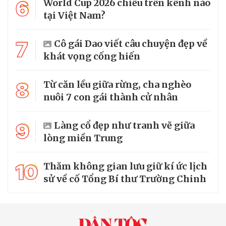
6
World Cup 2026 chiếu trên kênh nào
tại Việt Nam?
7
Cô gái Dao viết câu chuyện đẹp về
khát vọng cống hiến
8
Từ căn lều giữa rừng, cha nghèo
nuôi 7 con gái thành cử nhân
9
Làng cổ đẹp như tranh vẽ giữa
lòng miền Trung
10
Thăm không gian lưu giữ kí ức lịch
sử về cố Tổng Bí thư Trường Chinh