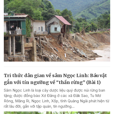
Tri thức dân gian về sâm Ngọc Linh: Báu vật
gắn với tín ngưỡng về “thần rừng” (Bài 1)
Sâm Ngọc Linh là loại cây dược liệu quý được núi rừng ban
tặng; được đồng bào Xơ Đăng ở các xã Đăk Sao, Tu Mơ
Rông, Măng Ri, Ngọc Linh, Xốp, tỉnh Quảng Ngãi phát hiện từ
rất lâu đời, gắn với tập quán, tín ngưỡng...