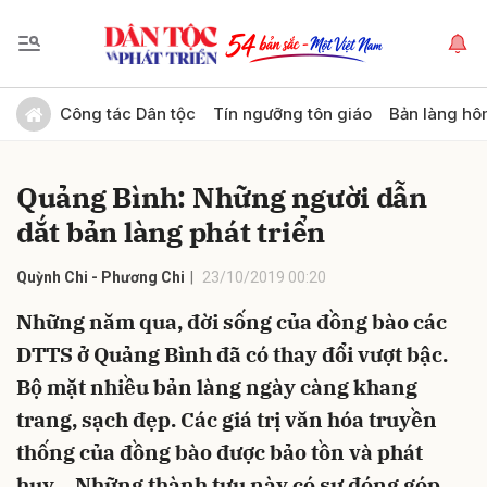
Gửi bình luận
Công tác Dân tộc
Tín ngưỡng tôn giáo
Bản làng hô
Quảng Bình: Những người dẫn
dắt bản làng phát triển
Quỳnh Chi - Phương Chi
23/10/2019 00:20
Những năm qua, đời sống của đồng bào các
Hủy
Gửi
DTTS ở Quảng Bình đã có thay đổi vượt bậc.
Bộ mặt nhiều bản làng ngày càng khang
trang, sạch đẹp. Các giá trị văn hóa truyền
thống của đồng bào được bảo tồn và phát
huy… Những thành tựu này có sự đóng góp