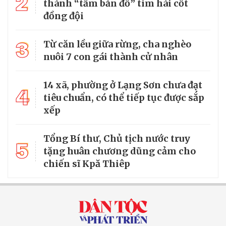
2
thành “tấm bản đồ” tìm hài cốt
đồng đội
3
Từ căn lều giữa rừng, cha nghèo
nuôi 7 con gái thành cử nhân
14 xã, phường ở Lạng Sơn chưa đạt
4
tiêu chuẩn, có thể tiếp tục được sắp
xếp
Tổng Bí thư, Chủ tịch nước truy
5
tặng huân chương dũng cảm cho
chiến sĩ Kpă Thiêp