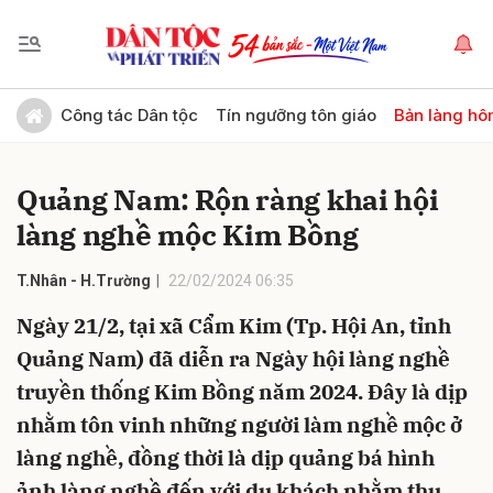
Gửi bình luận
Công tác Dân tộc
Tín ngưỡng tôn giáo
Bản làng hô
Quảng Nam: Rộn ràng khai hội
làng nghề mộc Kim Bồng
T.Nhân - H.Trường
22/02/2024 06:35
Ngày 21/2, tại xã Cẩm Kim (Tp. Hội An, tỉnh
Hủy
Gửi
Quảng Nam) đã diễn ra Ngày hội làng nghề
truyền thống Kim Bồng năm 2024. Đây là dịp
nhằm tôn vinh những người làm nghề mộc ở
làng nghề, đồng thời là dịp quảng bá hình
ảnh làng nghề đến với du khách nhằm thu