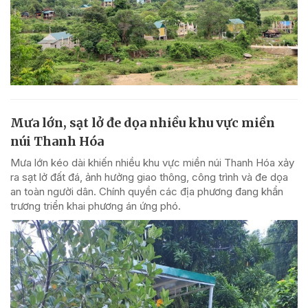
Mưa lớn, sạt lở đe dọa nhiều khu vực miền
núi Thanh Hóa
Mưa lớn kéo dài khiến nhiều khu vực miền núi Thanh Hóa xảy
ra sạt lở đất đá, ảnh hưởng giao thông, công trình và đe dọa
an toàn người dân. Chính quyền các địa phương đang khẩn
trương triển khai phương án ứng phó.