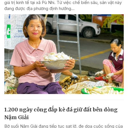
giá trị kinh tế tại xã Pù Nhi. Từ việc chế biến sâu, sản vật này
đang được địa phương định hướng...
1.200 ngày công đắp kè đá giữ đất bên dòng
Nậm Giải
Bờ suối Nậm Giải đang tiếp tục sạt lở, đe dọa cuộc sống của