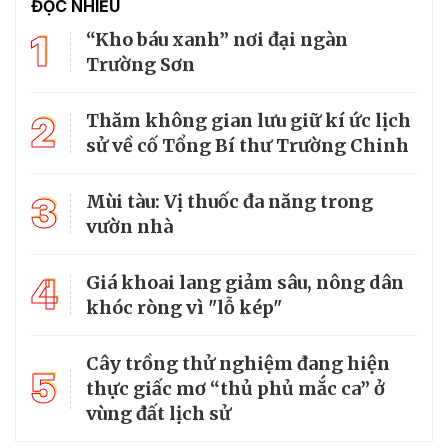
ĐỌC NHIỀU
1
“Kho báu xanh” nơi đại ngàn
Trường Sơn
2
Thăm không gian lưu giữ kí ức lịch
sử về cố Tổng Bí thư Trường Chinh
3
Mùi tàu: Vị thuốc đa năng trong
vườn nhà
4
Giá khoai lang giảm sâu, nông dân
khóc ròng vì "lỗ kép"
Cây trồng thử nghiệm đang hiện
5
thực giấc mơ “thủ phủ mắc ca” ở
vùng đất lịch sử