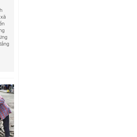
nh
 xã
ển
ổng
từng
tầng