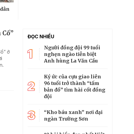
 dân
n Cố”
ĐỌC NHIỀU
Người đồng đội 99 tuổi
1
Cố” ở
nghẹn ngào tiễn biệt
i
Anh hùng La Văn Cầu
n.
Ký ức của cựu giao liên
2
96 tuổi trở thành “tấm
bản đồ” tìm hài cốt đồng
đội
3
“Kho báu xanh” nơi đại
ngàn Trường Sơn