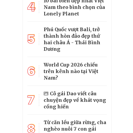
10 bãi biển đẹp nhất Việt
4
Nam theo bình chọn của
Lonely Planet
Phú Quốc vượt Bali, trở
5
thành hòn đảo đẹp thứ
hai châu Á - Thái Bình
Dương
World Cup 2026 chiếu
6
trên kênh nào tại Việt
Nam?
Cô gái Dao viết câu
7
chuyện đẹp về khát vọng
cống hiến
Từ căn lều giữa rừng, cha
8
nghèo nuôi 7 con gái