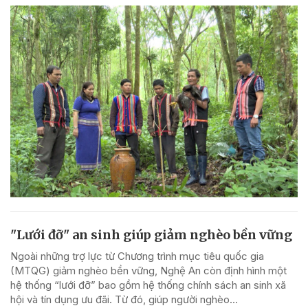
"Lưới đỡ" an sinh giúp giảm nghèo bền vững
Ngoài những trợ lực từ Chương trình mục tiêu quốc gia
(MTQG) giảm nghèo bền vững, Nghệ An còn định hình một
hệ thống “lưới đỡ” bao gồm hệ thống chính sách an sinh xã
hội và tín dụng ưu đãi. Từ đó, giúp người nghèo...