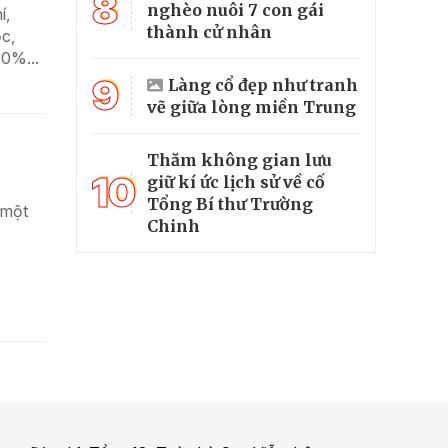
8
nghèo nuôi 7 con gái
í,
thành cử nhân
ọc,
70%...
9
Làng cổ đẹp như tranh
vẽ giữa lòng miền Trung
Thăm không gian lưu
10
giữ kí ức lịch sử về cố
Tổng Bí thư Trường
 một
Chinh