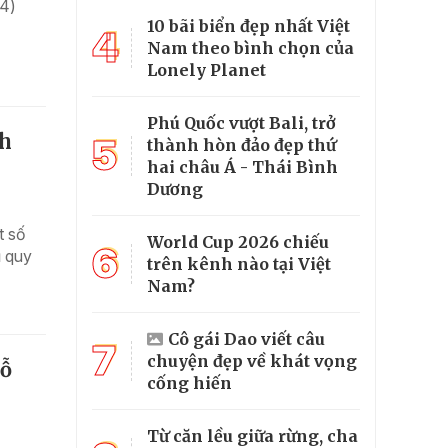
74)
10 bãi biển đẹp nhất Việt
4
Nam theo bình chọn của
Lonely Planet
Phú Quốc vượt Bali, trở
nh
5
thành hòn đảo đẹp thứ
hai châu Á - Thái Bình
Dương
t số
World Cup 2026 chiếu
6
ủ quy
trên kênh nào tại Việt
Nam?
Cô gái Dao viết câu
7
chuyện đẹp về khát vọng
hỗ
cống hiến
Từ căn lều giữa rừng, cha