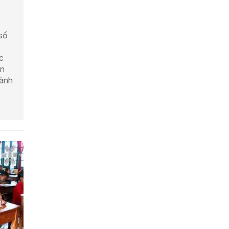
số
c
in
hành