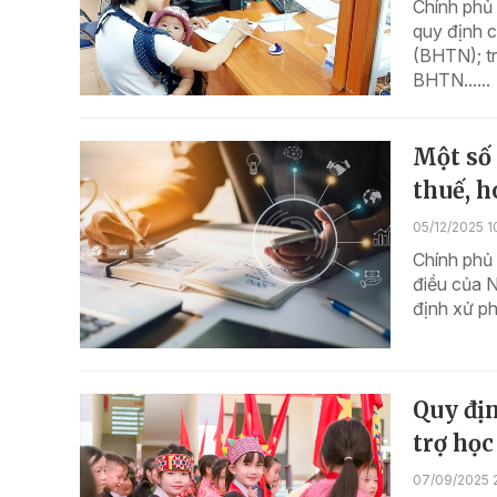
Chính phủ
quy định c
(BHTN); t
BHTN......
Một số
thuế, h
05/12/2025 1
Chính phủ
điều của 
định xử ph
Quy địn
trợ học
07/09/2025 