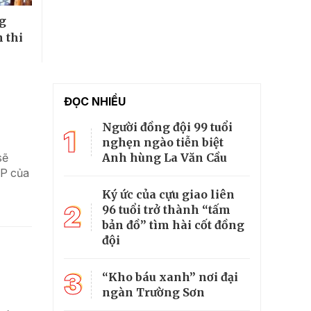
ng
 thi
ĐỌC NHIỀU
Người đồng đội 99 tuổi
1
nghẹn ngào tiễn biệt
Anh hùng La Văn Cầu
sẽ
CP của
Ký ức của cựu giao liên
2
96 tuổi trở thành “tấm
bản đồ” tìm hài cốt đồng
đội
3
“Kho báu xanh” nơi đại
ngàn Trường Sơn