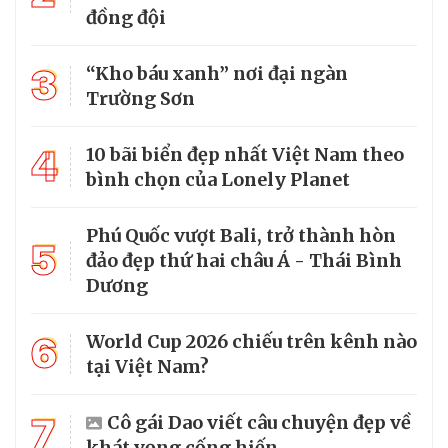
đồng đội
3
“Kho báu xanh” nơi đại ngàn
Trường Sơn
4
10 bãi biển đẹp nhất Việt Nam theo
bình chọn của Lonely Planet
Phú Quốc vượt Bali, trở thành hòn
5
đảo đẹp thứ hai châu Á - Thái Bình
Dương
6
World Cup 2026 chiếu trên kênh nào
tại Việt Nam?
7
Cô gái Dao viết câu chuyện đẹp về
khát vọng cống hiến