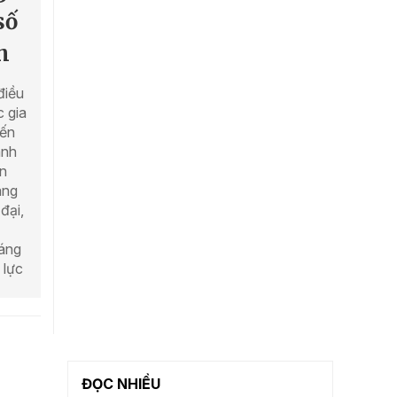
số
h
điều
 gia
đến
ành
ến
ang
đại,
sáng
 lực
ĐỌC NHIỀU