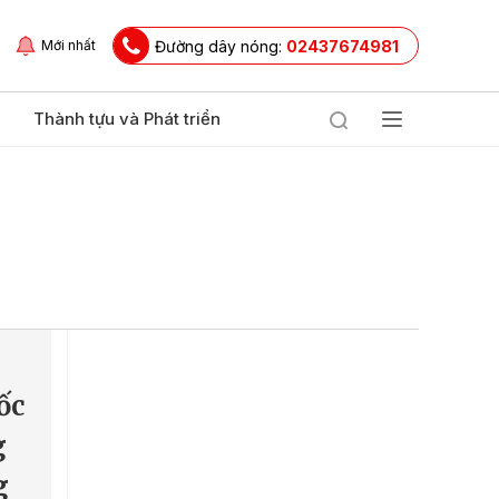
Đường dây nóng:
02437674981
Mới nhất
Thành tựu và Phát triển
ốc
g
g