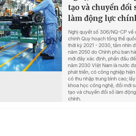
tạo và chuyển đổi 
làm động lực chín
Nghị quyết số 306/NQ-CP về 
chỉnh Quy hoạch tổng thể quốc
thời kỳ 2021 - 2030, tầm nhìn 
năm 2050 do Chính phủ ban h
mới đây xác định, phấn đấu đ
năm 2030 VIệt Nam là nước đ
phát triển, có công nghiệp hiện 
có thu nhập trung bình cao; lấy
khoa học công nghệ, đổi mới 
tạo và chuyển đổi số làm động
chính.