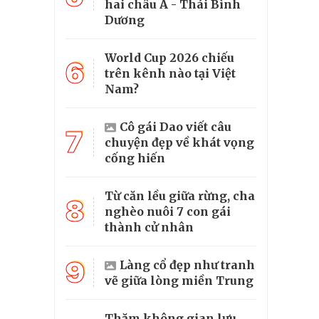
hai châu Á - Thái Bình
Dương
World Cup 2026 chiếu
6
trên kênh nào tại Việt
Nam?
Cô gái Dao viết câu
7
chuyện đẹp về khát vọng
cống hiến
Từ căn lều giữa rừng, cha
8
nghèo nuôi 7 con gái
thành cử nhân
9
Làng cổ đẹp như tranh
vẽ giữa lòng miền Trung
Thăm không gian lưu