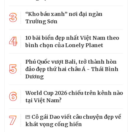
3
“Kho báu xanh” nơi đại ngàn
Trường Sơn
4
10 bãi biển đẹp nhất Việt Nam theo
bình chọn của Lonely Planet
Phú Quốc vượt Bali, trở thành hòn
5
đảo đẹp thứ hai châu Á - Thái Bình
Dương
6
World Cup 2026 chiếu trên kênh nào
tại Việt Nam?
7
Cô gái Dao viết câu chuyện đẹp về
khát vọng cống hiến