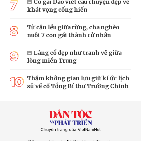
7
Cô gái Dao viết câu chuyện đẹp về
khát vọng cống hiến
8
Từ căn lều giữa rừng, cha nghèo
nuôi 7 con gái thành cử nhân
9
Làng cổ đẹp như tranh vẽ giữa
lòng miền Trung
10
Thăm không gian lưu giữ kí ức lịch
sử về cố Tổng Bí thư Trường Chinh
Chuyên trang của VietNamNet