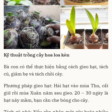
Kỹ thuật trồng cây hoa loa kèn
Bà con có thể thực hiện bằng cách gieo hạt, tách
củ, giâm bẹ và tách chồi cây.
Phương pháp gieo hạt: Hái hạt vào mùa Thu, cất
giữ rồi mùa Xuân năm sau gieo. 20 – 30 ngày là
hạt nảy mầm, bạn cần che bóng cho cây.
Tách củ nhỏ: Nếu cần nhân một cây hoặc nhiều