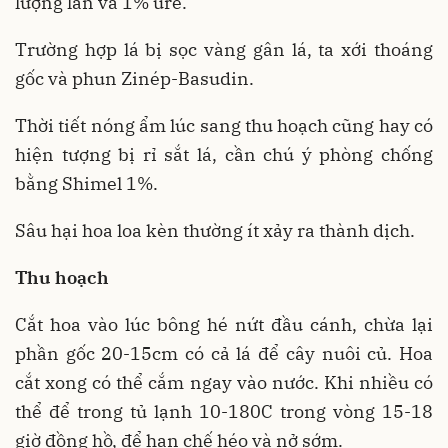
lượng lân và 1% ure.
Trường hợp lá bị sọc vàng gân lá, ta xới thoáng
gốc và phun Zinép-Basudin.
Thời tiết nóng ẩm lúc sang thu hoạch cũng hay có
hiện tượng bị rỉ sắt lá, cần chú ý phòng chống
bằng Shimel 1%.
Sâu hại hoa loa kèn thường ít xảy ra thành dịch.
Thu hoạch
Cắt hoa vào lúc bông hé nứt đầu cánh, chừa lại
phần gốc 20-15cm có cả lá để cây nuôi củ. Hoa
cắt xong có thể cắm ngay vào nước. Khi nhiều có
thể để trong tủ lạnh 10-180C trong vòng 15-18
giờ đồng hồ, để hạn chế héo và nở sớm.