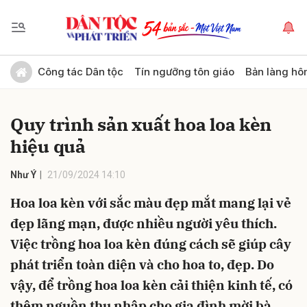
Gửi bình luận
Công tác Dân tộc
Tín ngưỡng tôn giáo
Bản làng hô
Quy trình sản xuất hoa loa kèn
hiệu quả
Như Ý
21/09/2024 14:10
Hoa loa kèn với sắc màu đẹp mắt mang lại vẻ
Hủy
Gửi
đẹp lãng mạn, được nhiều người yêu thích.
Việc trồng hoa loa kèn đúng cách sẽ giúp cây
phát triển toàn diện và cho hoa to, đẹp. Do
vậy, để trồng hoa loa kèn cải thiện kinh tế, có
thêm nguồn thu nhập cho gia đình mời bà