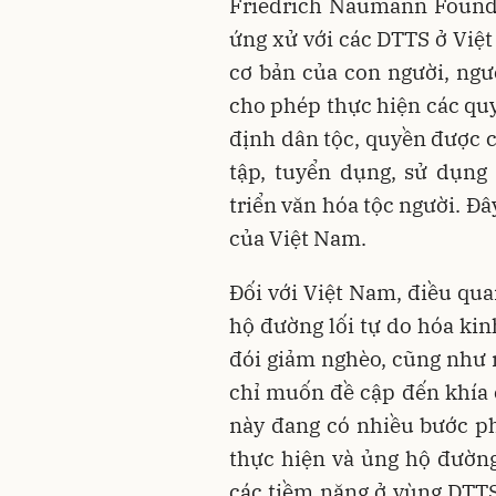
Friedrich Naumann Founda
ứng xử với các DTTS ở Việ
cơ bản của con người, ng
cho phép thực hiện các qu
định dân tộc, quyền được c
tập, tuyển dụng, sử dụng
triển văn hóa tộc người. Đâ
của Việt Nam.
Đối với Việt Nam, điều qua
hộ đường lối tự do hóa kin
đói giảm nghèo, cũng như n
chỉ muốn đề cập đến khía 
này đang có nhiều bước phá
thực hiện và ủng hộ đường 
các tiềm năng ở vùng DTTS,