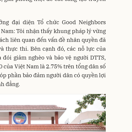
ởng đại diện Tổ chức Good Neighbors
ệt Nam: Tôi nhận thấy khung pháp lý vững
sách liên quan đến vấn đề nhân quyền đã
 thực thi. Bên cạnh đó, các nỗ lực của
a đói giảm nghèo và bảo vệ người DTTS,
0 của Việt Nam là 2.75% trên tổng dân số
góp phần bảo đảm người dân có quyền lợi
ình đẳng.