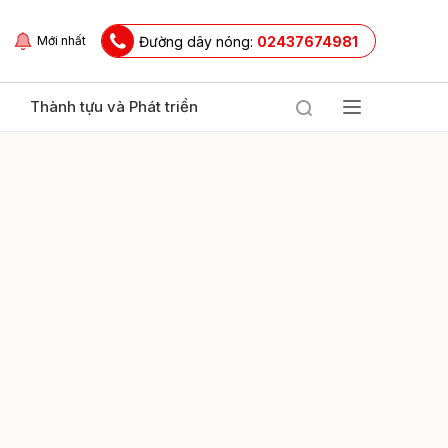
Đường dây nóng:
02437674981
Mới nhất
Thành tựu và Phát triển
ửi