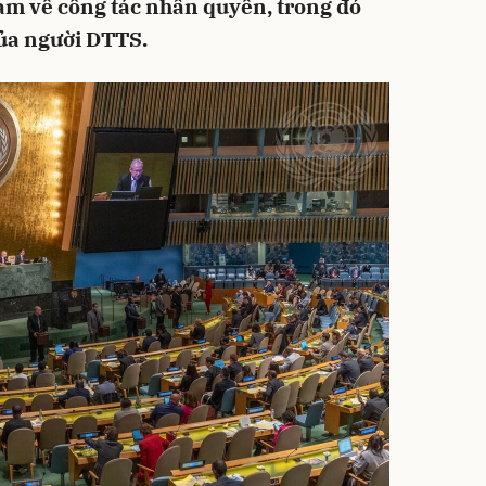
Nam về công tác nhân quyền, trong đó
ủa người DTTS.