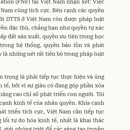
tion (FNF) tại Việt Nam nhận xét: Việc
t Nam cũng tích cực. Bên cạnh các quyền
ười DTTS ở Việt Nam còn được pháp luật
yền đặc thù, chẳng hạn như quyền tự xác
ấp đất sản xuất, quyền ưu tiên trong học
 trong hệ thống, quyền bảo tồn và phát
y là những nét rất tiến bộ trong pháp luật
n trọng là phải tiếp tục thực hiện và ủng
h tế, bởi vì sự giàu có đang góp phần xóa
âng cao chỉ số phát triển con người. Tôi
cạnh kinh tế của nhân quyền. Khía cạnh
t triển tích cực, Việt Nam cần tiếp tục
lối tự do hóa kinh tế, nhất là khai thác
 giải phóng triệt để các sáng tạo truyền