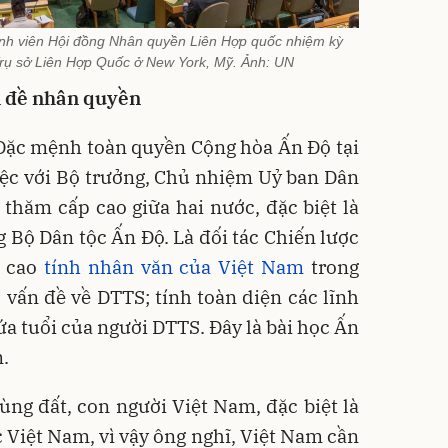
ành viên Hội đồng Nhân quyền Liên Hợp quốc nhiệm kỳ
Trụ sở Liên Hợp Quốc ở New York, Mỹ. Ảnh: UN
n đề nhân quyền
Đặc mệnh toàn quyền Cộng hòa Ấn Độ tại
iệc với Bộ trưởng, Chủ nhiệm Uỷ ban Dân
 thăm cấp cao giữa hai nước, đặc biệt là
Bộ Dân tộc Ấn Độ. Là đối tác Chiến lược
á cao
tính nhân văn của Việt Nam
trong
c vấn đề về DTTS; tính toàn diện các lĩnh
lứa tuổi của người DTTS. Đây là bài học Ấn
.
vùng đất, con người Việt Nam, đặc biệt là
c Việt Nam, vì vậy ông nghĩ, Việt Nam cần