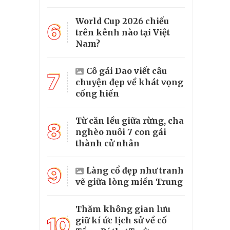
World Cup 2026 chiếu
6
trên kênh nào tại Việt
Nam?
Cô gái Dao viết câu
7
chuyện đẹp về khát vọng
cống hiến
Từ căn lều giữa rừng, cha
8
nghèo nuôi 7 con gái
thành cử nhân
9
Làng cổ đẹp như tranh
vẽ giữa lòng miền Trung
Thăm không gian lưu
10
giữ kí ức lịch sử về cố