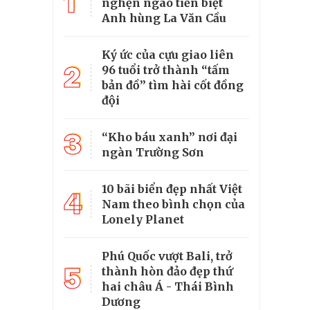
1
nghẹn ngào tiễn biệt
Anh hùng La Văn Cầu
Ký ức của cựu giao liên
2
96 tuổi trở thành “tấm
bản đồ” tìm hài cốt đồng
đội
3
“Kho báu xanh” nơi đại
ngàn Trường Sơn
10 bãi biển đẹp nhất Việt
4
Nam theo bình chọn của
Lonely Planet
Phú Quốc vượt Bali, trở
5
thành hòn đảo đẹp thứ
hai châu Á - Thái Bình
Dương