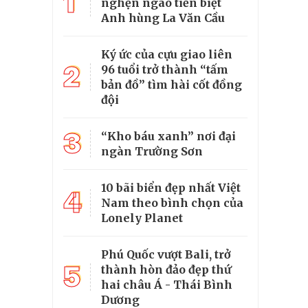
1
nghẹn ngào tiễn biệt
Anh hùng La Văn Cầu
Ký ức của cựu giao liên
2
96 tuổi trở thành “tấm
bản đồ” tìm hài cốt đồng
đội
3
“Kho báu xanh” nơi đại
ngàn Trường Sơn
10 bãi biển đẹp nhất Việt
4
Nam theo bình chọn của
Lonely Planet
Phú Quốc vượt Bali, trở
5
thành hòn đảo đẹp thứ
hai châu Á - Thái Bình
Dương