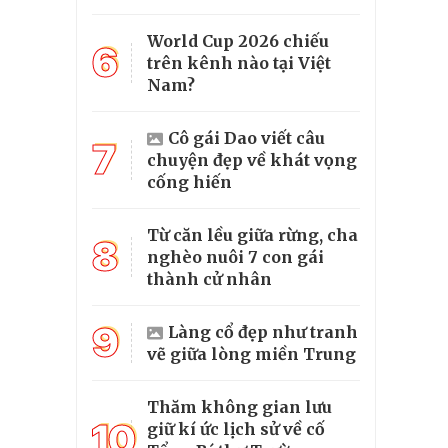
World Cup 2026 chiếu
6
trên kênh nào tại Việt
Nam?
Cô gái Dao viết câu
7
chuyện đẹp về khát vọng
cống hiến
Từ căn lều giữa rừng, cha
8
nghèo nuôi 7 con gái
thành cử nhân
9
Làng cổ đẹp như tranh
vẽ giữa lòng miền Trung
Thăm không gian lưu
10
giữ kí ức lịch sử về cố