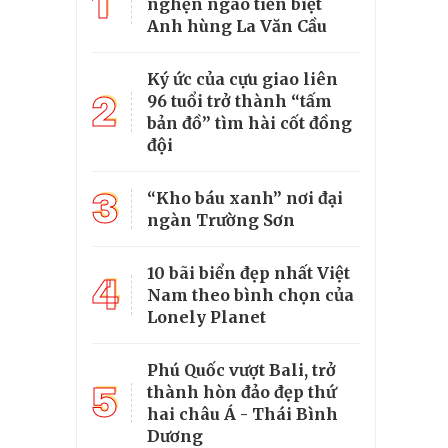
1
nghẹn ngào tiễn biệt
Anh hùng La Văn Cầu
Ký ức của cựu giao liên
2
96 tuổi trở thành “tấm
bản đồ” tìm hài cốt đồng
đội
3
“Kho báu xanh” nơi đại
ngàn Trường Sơn
10 bãi biển đẹp nhất Việt
4
Nam theo bình chọn của
Lonely Planet
Phú Quốc vượt Bali, trở
5
thành hòn đảo đẹp thứ
hai châu Á - Thái Bình
Dương