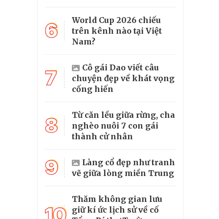
World Cup 2026 chiếu
6
trên kênh nào tại Việt
Nam?
Cô gái Dao viết câu
7
chuyện đẹp về khát vọng
cống hiến
Từ căn lều giữa rừng, cha
8
nghèo nuôi 7 con gái
thành cử nhân
9
Làng cổ đẹp như tranh
vẽ giữa lòng miền Trung
Thăm không gian lưu
10
giữ kí ức lịch sử về cố