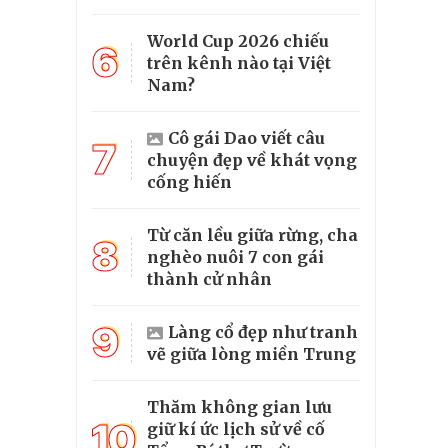
World Cup 2026 chiếu
6
trên kênh nào tại Việt
Nam?
Cô gái Dao viết câu
7
chuyện đẹp về khát vọng
cống hiến
Từ căn lều giữa rừng, cha
8
nghèo nuôi 7 con gái
thành cử nhân
9
Làng cổ đẹp như tranh
vẽ giữa lòng miền Trung
Thăm không gian lưu
10
giữ kí ức lịch sử về cố