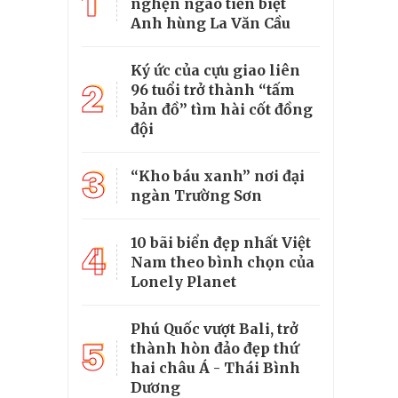
1
nghẹn ngào tiễn biệt
Anh hùng La Văn Cầu
Ký ức của cựu giao liên
2
96 tuổi trở thành “tấm
bản đồ” tìm hài cốt đồng
đội
3
“Kho báu xanh” nơi đại
ngàn Trường Sơn
10 bãi biển đẹp nhất Việt
4
Nam theo bình chọn của
Lonely Planet
Phú Quốc vượt Bali, trở
5
thành hòn đảo đẹp thứ
hai châu Á - Thái Bình
Dương