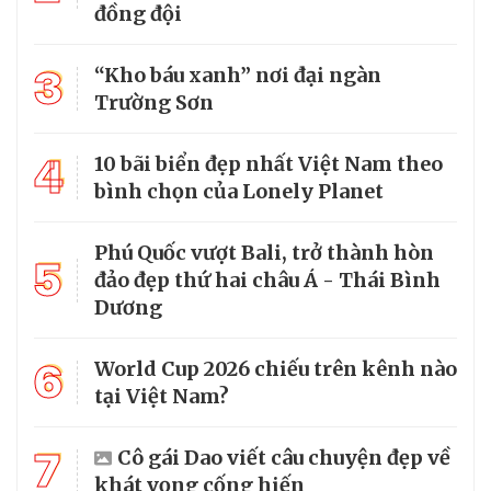
đồng đội
3
“Kho báu xanh” nơi đại ngàn
Trường Sơn
4
10 bãi biển đẹp nhất Việt Nam theo
bình chọn của Lonely Planet
Phú Quốc vượt Bali, trở thành hòn
5
đảo đẹp thứ hai châu Á - Thái Bình
Dương
6
World Cup 2026 chiếu trên kênh nào
tại Việt Nam?
7
Cô gái Dao viết câu chuyện đẹp về
khát vọng cống hiến