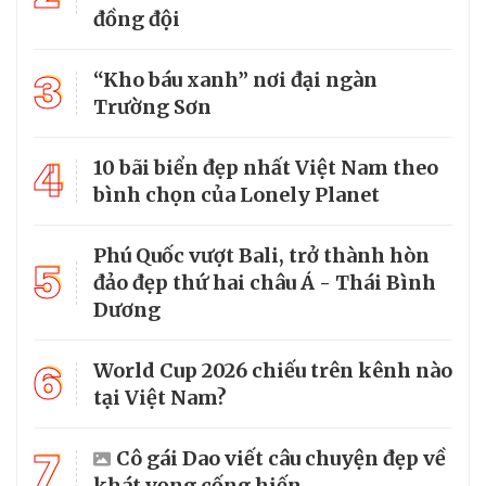
đồng đội
3
“Kho báu xanh” nơi đại ngàn
Trường Sơn
4
10 bãi biển đẹp nhất Việt Nam theo
bình chọn của Lonely Planet
Phú Quốc vượt Bali, trở thành hòn
5
đảo đẹp thứ hai châu Á - Thái Bình
Dương
6
World Cup 2026 chiếu trên kênh nào
tại Việt Nam?
7
Cô gái Dao viết câu chuyện đẹp về
khát vọng cống hiến