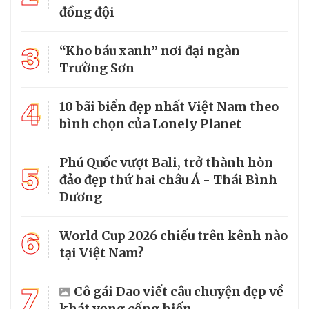
đồng đội
3
“Kho báu xanh” nơi đại ngàn
Trường Sơn
4
10 bãi biển đẹp nhất Việt Nam theo
bình chọn của Lonely Planet
Phú Quốc vượt Bali, trở thành hòn
5
đảo đẹp thứ hai châu Á - Thái Bình
Dương
6
World Cup 2026 chiếu trên kênh nào
tại Việt Nam?
7
Cô gái Dao viết câu chuyện đẹp về
khát vọng cống hiến