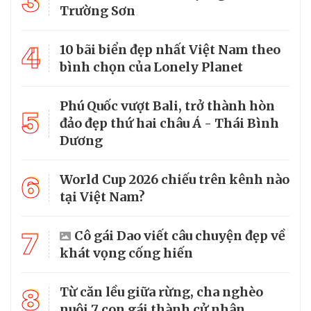
3
Trường Sơn
4
10 bãi biển đẹp nhất Việt Nam theo
bình chọn của Lonely Planet
Phú Quốc vượt Bali, trở thành hòn
5
đảo đẹp thứ hai châu Á - Thái Bình
Dương
6
World Cup 2026 chiếu trên kênh nào
tại Việt Nam?
7
Cô gái Dao viết câu chuyện đẹp về
khát vọng cống hiến
8
Từ căn lều giữa rừng, cha nghèo
nuôi 7 con gái thành cử nhân