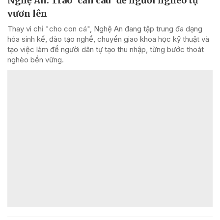
Nghệ An: Trao "cần câu" để người nghèo tự
vươn lên
Thay vì chỉ "cho con cá", Nghệ An đang tập trung đa dạng
hóa sinh kế, đào tạo nghề, chuyển giao khoa học kỹ thuật và
tạo việc làm để người dân tự tạo thu nhập, từng bước thoát
nghèo bền vững.