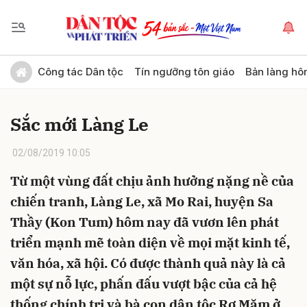
Gửi bình luận
Công tác Dân tộc
Tín ngưỡng tôn giáo
Bản làng hô
Sắc mới Làng Le
02/08/2019 10:05
Từ một vùng đất chịu ảnh hưởng nặng nề của
chiến tranh, Làng Le, xã Mo Rai, huyện Sa
Hủy
Gửi
Thầy (Kon Tum) hôm nay đã vươn lên phát
triển mạnh mẽ toàn diện về mọi mặt kinh tế,
văn hóa, xã hội. Có được thành quả này là cả
một sự nỗ lực, phấn đấu vượt bậc của cả hệ
thống chính trị và bà con dân tộc Rơ Măm ở