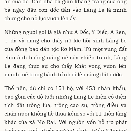
ăn của để. Căn nhà ba gian khang trang của ông
bà ngay đầu con dốc dẫn vào Làng Le là minh
chứng cho nỗ lực vươn lên ấy.
Những người gọi là già như A Dốc, Y Điếc, A Ren,
… đã và đang cho thấy nỗ lực hồi sinh Làng Le
của đồng bào dân tộc Rơ Măm. Từ một vùng đất
chịu ảnh hưởng nặng nề của chiến tranh, Làng
Le đang thực sự cho thấy khát vọng vươn lên
mạnh mẽ trong hành trình đi lên cùng đất nước.
Thế nên, dù chỉ có 151 hộ, với 453 nhân khẩu,
bao gồm các độ tuổi nhưng Làng Le hiện có diện
tích đất trồng lúa, trồng cao su, trồng điều và
chăn nuôi không hề thua kém so với 11 thôn làng
khác của xã Mo Rai. Với nguồn vốn hỗ trợ phát
triển sản xuất từ các chương trình, dự án (Chương