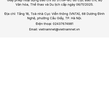
Giấy phép hoạt động báo chí số 57/GP-BC do Cục Báo chí, Bộ
Văn hóa, Thể thao và Du lịch cấp ngày 06/11/2025.
Địa chỉ: Tầng 18, Toà nhà Cục Viễn thông (VNTA), 68 Dương Đình
Nghệ, phường Cầu Giấy, TP. Hà Nội.
Điện thoại: 02437674981
Email: vietnamnet@vietnamnet.vn