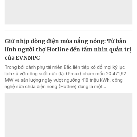
Giữ nhịp dòng điện mùa nắng nóng: Từ bản
lĩnh người thợ Hotline đến tầm nhìn quản trị
của EVNNPC
Trong bối cảnh phụ tải miền Bắc liên tiếp xô đổ mọi kỷ lục
lịch sử với công suất cực đại (Pmax) chạm mốc 20.471,92
MW và sản lượng ngày vượt ngưỡng 418 triệu kWh, công
nghệ sửa chữa điện nóng (Hotline) đang là một...