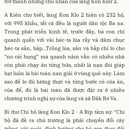
trở thành những chủ nhân của làng Kon Klor 2.
A Kiên cho biết, làng Kon Klo 2 hiện có 232 hộ,
với 995 khẩu, tất cả đều là người dân tộc Ba na.
Trong phát triển kinh tế, trước đây, bà con chỉ
quanh quẩn với vài héc-ta lúa rẫy và dăm chục
héc-ta sắn, bắp…Trồng lúa, sắn và bắp chỉ lo cho
“no cái bụng” mà quanh năm vẫn có nhiều nhà
còn phải chạy ăn từng bữa, nhất là nạn đói giáp
hạt luôn là bài toán nan giải ở vùng quê này. Làm
sao để lo đủ lương thực và từng bước có của ăn,
của để, đó là bài toán đã được đặt ra ở nhiều
chương trình nghị sự của làng và xã Đăk Rơ Va.
Bí thư Chi bộ làng Kon Klo 2 - A Ríp tâm sự: “Chi
bộ đã đề ra chủ trương là phải chuyển đổi cây
trồng, vật nuôi, định hướng cho bà con thay đổi