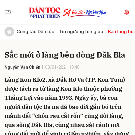
Gửi bình luận
Công tác Dân tộc
Tín ngưỡng tôn giáo
Bản làng hô
Sắc mới ở làng bên dòng Đăk Bla
Nguyễn Văn Chiến
03/01/2021 10:46
Làng Kon Klo2, xã Đắk Rơ Va (TP. Kon Tum)
được tách ra từ làng Kon Klo thuộc phường
Hủy
Gửi
Thắng Lợi vào năm 1993. Ngày ấy, bà con
người dân tộc Ba na đã bao đời gắn bó trên
mảnh đất “chôn rau cắt rốn” cùng dời làng,
qua sông Đăk Bla, cùng nhau sát cánh nơi
vùng đất mới để sinh cơ lập nghiệp, xây dựng