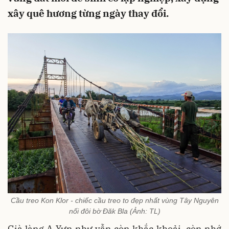
xây quê hương từng ngày thay đổi.
Cầu treo Kon Klor - chiếc cầu treo to đẹp nhất vùng Tây Nguyên
nối đôi bờ Đăk Bla (Ảnh: TL)
Già làng A Yưn như vẫn còn khắc khoải, còn nhớ