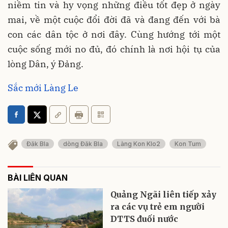
niềm tin và hy vọng những điều tốt đẹp ở ngày
mai, về một cuộc đổi đời đã và đang đến với bà
con các dân tộc ở nơi đây. Cùng hướng tới một
cuộc sống mới no đủ, đó chính là nơi hội tụ của
lòng Dân, ý Đảng.
Sắc mới Làng Le
Đăk Bla
dòng Đăk Bla
Làng Kon Klo2
Kon Tum
BÀI LIÊN QUAN
Quảng Ngãi liên tiếp xảy
ra các vụ trẻ em người
DTTS đuối nước