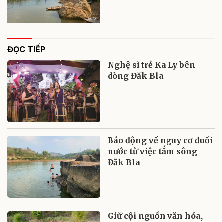
ĐỌC TIẾP
Nghệ sĩ trẻ Ka Ly bên
dòng Đăk Bla
Báo động về nguy cơ đuối
nước từ việc tắm sông
Đăk Bla
Giữ cội nguồn văn hóa,