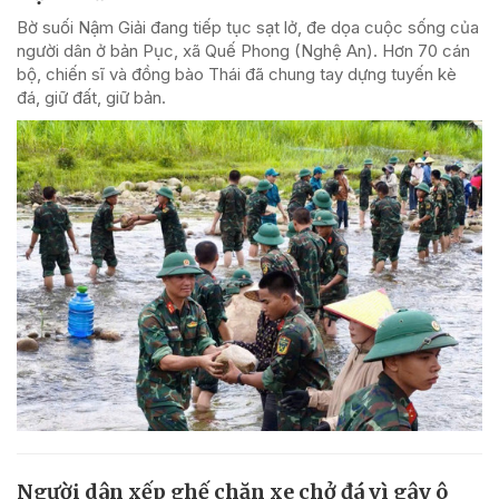
Bờ suối Nậm Giải đang tiếp tục sạt lở, đe dọa cuộc sống của
người dân ở bản Pục, xã Quế Phong (Nghệ An). Hơn 70 cán
bộ, chiến sĩ và đồng bào Thái đã chung tay dựng tuyến kè
đá, giữ đất, giữ bản.
Người dân xếp ghế chặn xe chở đá vì gây ô