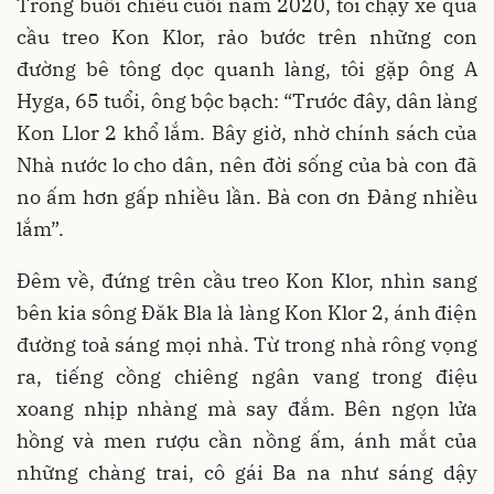
Trong buổi chiều cuối năm 2020, tôi chạy xe qua
cầu treo Kon Klor, rảo bước trên những con
đường bê tông dọc quanh làng, tôi gặp ông A
Hyga, 65 tuổi, ông bộc bạch: “Trước đây, dân làng
Kon Llor 2 khổ lắm. Bây giờ, nhờ chính sách của
Nhà nước lo cho dân, nên đời sống của bà con đã
no ấm hơn gấp nhiều lần. Bà con ơn Đảng nhiều
lắm”.
Đêm về, đứng trên cầu treo Kon Klor, nhìn sang
bên kia sông Đăk Bla là làng Kon Klor 2, ánh điện
đường toả sáng mọi nhà. Từ trong nhà rông vọng
ra, tiếng cồng chiêng ngân vang trong điệu
xoang nhịp nhàng mà say đắm. Bên ngọn lửa
hồng và men rượu cần nồng ấm, ánh mắt của
những chàng trai, cô gái Ba na như sáng dậy