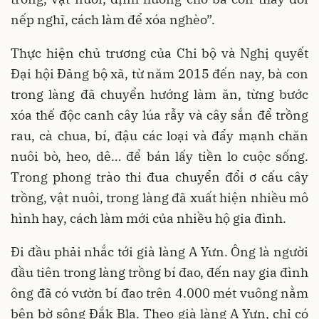
nếp nghĩ, cách làm để xóa nghèo”.
Thực hiện chủ trương của Chi bộ và Nghị quyết
Đại hội Đảng bộ xã, từ năm 2015 đến nay, bà con
trong làng đã chuyển hướng làm ăn, từng bước
xóa thế độc canh cây lúa rẫy và cây sắn để trồng
rau, cà chua, bí, đậu các loại và đẩy mạnh chăn
nuôi bò, heo, dê… để bán lấy tiền lo cuộc sống.
Trong phong trào thi đua chuyển đổi ơ cấu cây
trồng, vật nuôi, trong làng đã xuất hiện nhiều mô
hình hay, cách làm mới của nhiều hộ gia đình.
Đi đầu phải nhắc tới già làng A Yưn. Ông là người
đầu tiên trong làng trồng bí đao, đến nay gia đình
ông đã có vườn bí đao trên 4.000 mét vuông nằm
bên bờ sông Đắk Bla. Theo già làng A Yưn, chỉ có