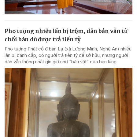
Pho tượng nhiều lần bị trộm, dân bản vẫn từ
chối bán dù được trả tiền tỷ
Pho tượng Phật cổ ở bản Lạ (xã Lượng Minh, Nghệ An) nhiều
lần bị đánh cắp, có người trả tiền tỷ để sở hữu, nhưng người
dân vẫn thống nhất gìn giữ như “báu vật” của bản làng.