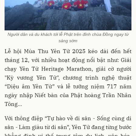
Người dân và du khách tới lễ Phật trên đỉnh chùa Đồng ngay từ
sáng sớm
Lễ hội Mùa Thu Yên Tử 2025 kéo dài đến hết
tháng 12, với nhiều hoạt động nổi bật như: Giải
chạy Yên Tử Heritage Marathon, giải cờ người
"Kỳ vương Yên Tử", chương trình nghệ thuật
“Diệu âm Yên Tử” và lễ tưởng niệm 717 năm
ngày nhập Niết bàn của Phật hoàng Trần Nhân
Tông...
Với thông điệp “Tự hào về di sản - Sống cùng di
sản - Làm giàu từ di sản”, Yên Tử đang từng bước
khẳng định vị thế trung tâm du lịch, văn hóa,