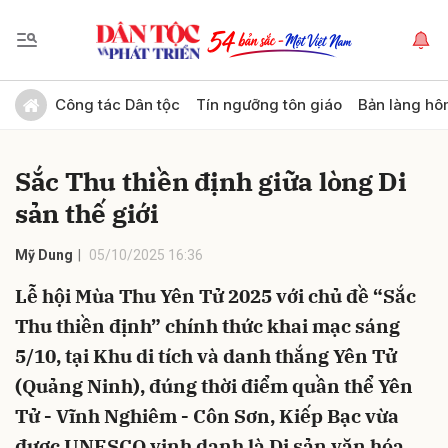
Gửi bình luận
Công tác Dân tộc
Tín ngưỡng tôn giáo
Bản làng hô
Sắc Thu thiền định giữa lòng Di
sản thế giới
Mỹ Dung
05/10/2025 16:36
Lễ hội Mùa Thu Yên Tử 2025 với chủ đề “Sắc
Hủy
Gửi
Thu thiền định” chính thức khai mạc sáng
5/10, tại Khu di tích và danh thắng Yên Tử
(Quảng Ninh), đúng thời điểm quần thể Yên
Tử - Vĩnh Nghiêm - Côn Sơn, Kiếp Bạc vừa
được UNESCO vinh danh là Di sản văn hóa