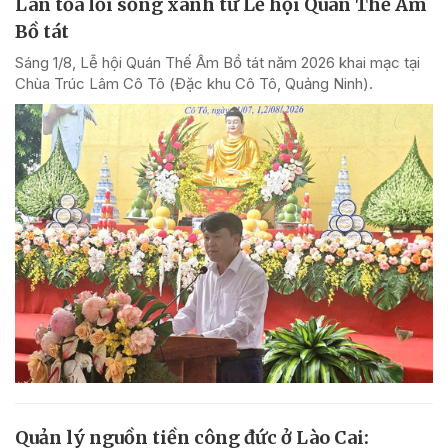
Lan tỏa lối sống xanh từ Lễ hội Quán Thế Âm
Bồ tát
Sáng 1/8, Lễ hội Quán Thế Âm Bồ tát năm 2026 khai mạc tại
Chùa Trúc Lâm Cô Tô (Đặc khu Cô Tô, Quảng Ninh).
Quản lý nguồn tiền công đức ở Lào Cai: