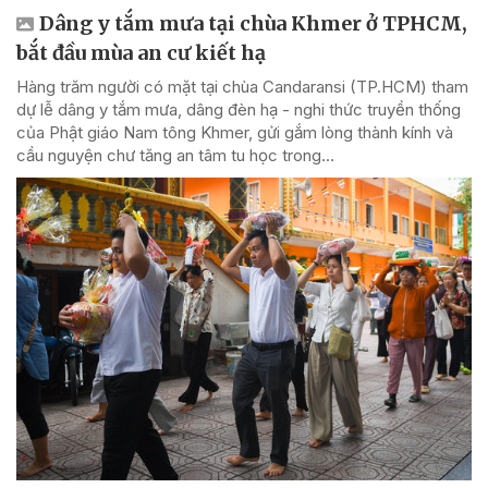
Dâng y tắm mưa tại chùa Khmer ở TPHCM,
bắt đầu mùa an cư kiết hạ
Hàng trăm người có mặt tại chùa Candaransi (TP.HCM) tham
dự lễ dâng y tắm mưa, dâng đèn hạ - nghi thức truyền thống
của Phật giáo Nam tông Khmer, gửi gắm lòng thành kính và
cầu nguyện chư tăng an tâm tu học trong...