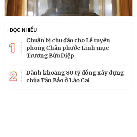
ĐỌC NHIỀU
Chuẩn bị chu đáo cho Lễ tuyên
1
phong Chân phước Linh mục
Trương Bửu Diệp
2
Dành khoảng 80 tỷ đồng xây dựng
chùa Tân Bảo ở Lào Cai
Lễ Tuyên phong Chân phước: Cà
3
Mau tạm dừng lưu thông qua Quốc
lộ I đoạn nhà thờ Tắc Sậy
Phật giáo Quảng Ninh góp phần