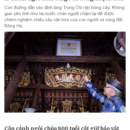
Con đường dẫn vào đình làng Trung Chỉ rợp bóng cây. Không
gian yên tĩnh như níu bước chân người chậm lại để được
chiêm nghiệm chiều sâu văn hóa của con người và vùng đất
Đông Hà.
Cận cảnh ngôi chùa 800 tuổi cất giữ bảo vật