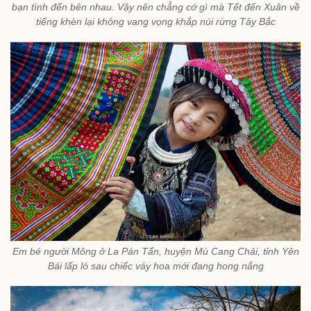
bạn tình đến bên nhau. Vậy nên chẳng cớ gì mà Tết đến Xuân về
tiếng khèn lại không vang vọng khắp núi rừng Tây Bắc
Em bé người Mông ở La Pán Tẩn, huyện Mù Cang Chải, tỉnh Yên
Bái lấp ló sau chiếc váy hoa mới đang hong nắng