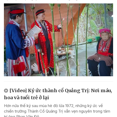
[Video] Ký ức thành cổ Quảng Trị: Nơi máu,
hoa và tuổi trẻ ở lại
Hơn nửa thế kỷ sau mùa hè đỏ lửa 1972, những ký ức về
chiến trường Thành Cổ Quảng Trị vẫn vẹn nguyên trong tâm
trí ông Phan Văn Độ.