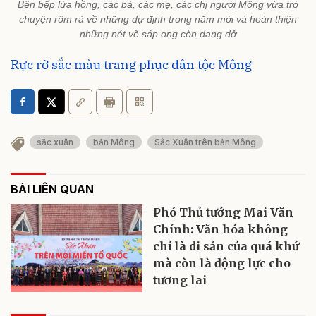
Bên bếp lửa hồng, các bà, các mẹ, các chị người Mông vừa trò
chuyện rôm rả về những dự định trong năm mới và hoàn thiện
những nét vẽ sáp ong còn dang dở
Rực rỡ sắc màu trang phục dân tộc Mông
sắc xuân
bản Mông
Sắc Xuân trên bản Mông
BÀI LIÊN QUAN
Phó Thủ tướng Mai Văn
Chính: Văn hóa không
chỉ là di sản của quá khứ
mà còn là động lực cho
tương lai