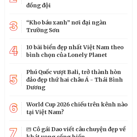
đồng đội
3
“Kho báu xanh” nơi đại ngàn
Trường Sơn
4
10 bãi biển đẹp nhất Việt Nam theo
bình chọn của Lonely Planet
Phú Quốc vượt Bali, trở thành hòn
5
đảo đẹp thứ hai châu Á - Thái Bình
Dương
6
World Cup 2026 chiếu trên kênh nào
tại Việt Nam?
7
Cô gái Dao viết câu chuyện đẹp về
khát vọng cống hiến