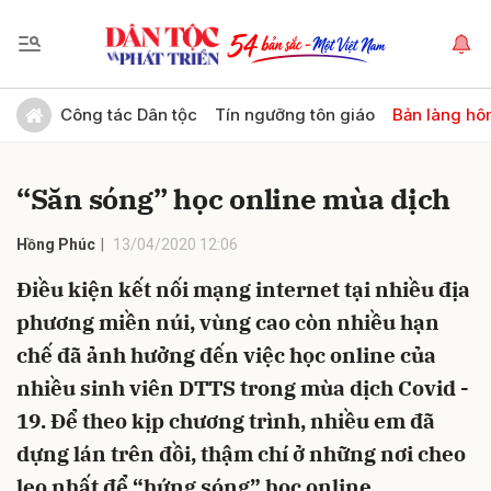
Gửi bình luận
Công tác Dân tộc
Tín ngưỡng tôn giáo
Bản làng hô
“Săn sóng” học online mùa dịch
Hồng Phúc
13/04/2020 12:06
Điều kiện kết nối mạng internet tại nhiều địa
phương miền núi, vùng cao còn nhiều hạn
Hủy
Gửi
chế đã ảnh hưởng đến việc học online của
nhiều sinh viên DTTS trong mùa dịch Covid -
19. Để theo kịp chương trình, nhiều em đã
dựng lán trên đồi, thậm chí ở những nơi cheo
leo nhất để “hứng sóng” học online.