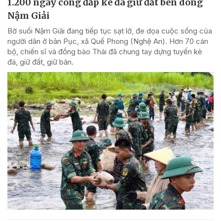
1.200 ngày công đắp kè đá giữ đất bên dòng
Nậm Giải
Bờ suối Nậm Giải đang tiếp tục sạt lở, đe dọa cuộc sống của
người dân ở bản Pục, xã Quế Phong (Nghệ An). Hơn 70 cán
bộ, chiến sĩ và đồng bào Thái đã chung tay dựng tuyến kè
đá, giữ đất, giữ bản.