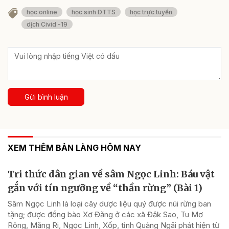
học online
học sinh DTTS
học trực tuyến
dịch Civid -19
Gửi bình luận
XEM THÊM BẢN LÀNG HÔM NAY
Tri thức dân gian về sâm Ngọc Linh: Báu vật
gắn với tín ngưỡng về “thần rừng” (Bài 1)
Sâm Ngọc Linh là loại cây dược liệu quý được núi rừng ban
tặng; được đồng bào Xơ Đăng ở các xã Đăk Sao, Tu Mơ
Rông, Măng Ri, Ngọc Linh, Xốp, tỉnh Quảng Ngãi phát hiện từ