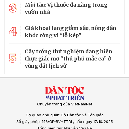
3
Mùi tàu: Vị thuốc đa năng trong
vườn nhà
4
Giá khoai lang giảm sâu, nông dân
khóc ròng vì "lỗ kép"
Cây trồng thử nghiệm đang hiện
5
thực giấc mơ “thủ phủ mắc ca” ở
vùng đất lịch sử
Chuyên trang của VietNamNet
Cơ quan chủ quản: Bộ Dân tộc và Tôn giáo
Số giấy phép: 146/GP-BVHTTDL, cấp ngày 17/10/2025
Tổng biên tập: Nguyễn Văn Bá