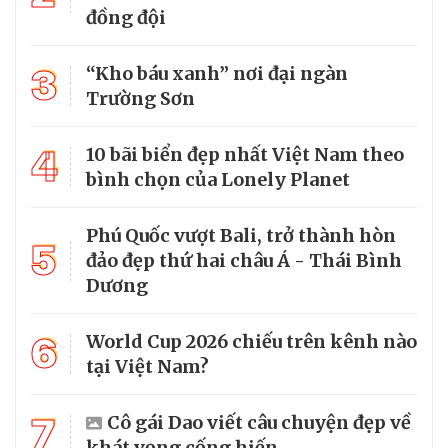
đồng đội
3
“Kho báu xanh” nơi đại ngàn
Trường Sơn
4
10 bãi biển đẹp nhất Việt Nam theo
bình chọn của Lonely Planet
Phú Quốc vượt Bali, trở thành hòn
5
đảo đẹp thứ hai châu Á - Thái Bình
Dương
6
World Cup 2026 chiếu trên kênh nào
tại Việt Nam?
7
Cô gái Dao viết câu chuyện đẹp về
khát vọng cống hiến