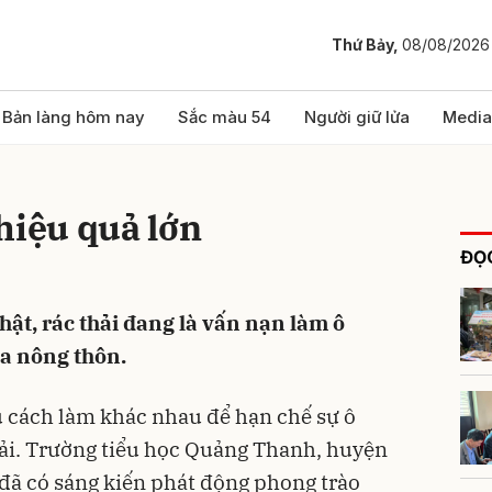
Thứ Bảy,
08/08/2026
bình luận
Bản làng hôm nay
Sắc màu 54
Người giữ lửa
Media
hiệu quả lớn
ĐỌC
ật, rác thải đang là vấn nạn làm ô
a nông thôn.
Hủy
G
 cách làm khác nhau để hạn chế sự ô
hải. Trường tiểu học Quảng Thanh, huyện
đã có sáng kiến phát động phong trào