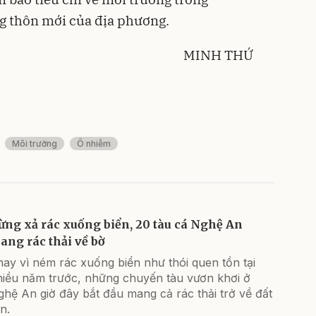
g thôn mới của địa phương.
MINH THỨ
Môi trường
Ô nhiễm
ừng xả rác xuống biển, 20 tàu cá Nghệ An
ang rác thải về bờ
ay vì ném rác xuống biển như thói quen tồn tại
hiều năm trước, những chuyến tàu vươn khơi ở
hệ An giờ đây bắt đầu mang cả rác thải trở về đất
ền.