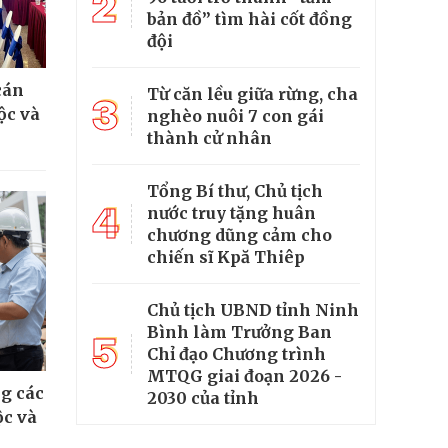
2
bản đồ” tìm hài cốt đồng
đội
cán
Từ căn lều giữa rừng, cha
3
ộc và
nghèo nuôi 7 con gái
thành cử nhân
Tổng Bí thư, Chủ tịch
4
nước truy tặng huân
chương dũng cảm cho
chiến sĩ Kpă Thiêp
Chủ tịch UBND tỉnh Ninh
Bình làm Trưởng Ban
5
Chỉ đạo Chương trình
MTQG giai đoạn 2026 -
g các
2030 của tỉnh
ộc và