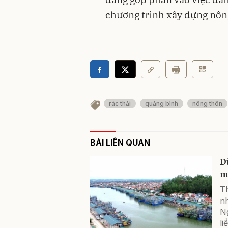
chương trình xây dựng nôn
rác thải
quảng bình
nông thôn
BÀI LIÊN QUAN
D
m
Th
n
Ng
li