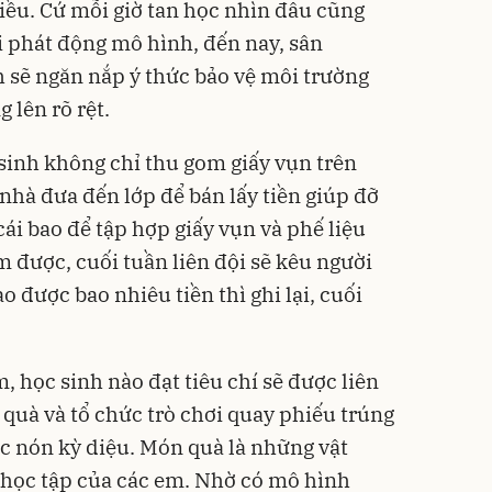
hiều. Cứ mỗi giờ tan học nhìn đâu cũng
i phát động mô hình, đến nay, sân
 sẽ ngăn nắp ý thức bảo vệ môi trường
 lên rõ rệt.
sinh không chỉ thu gom giấy vụn trên
nhà đưa đến lớp để bán lấy tiền giúp đỡ
ái bao để tập hợp giấy vụn và phế liệu
 được, cuối tuần liên đội sẽ kêu người
 được bao nhiêu tiền thì ghi lại, cuối
m, học sinh nào đạt tiêu chí sẽ được liên
 quà và tổ chức trò chơi quay phiếu trúng
c nón kỳ diệu. Món quà là những vật
học tập của các em. Nhờ có mô hình