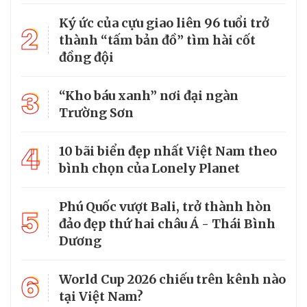
Ký ức của cựu giao liên 96 tuổi trở
2
thành “tấm bản đồ” tìm hài cốt
đồng đội
3
“Kho báu xanh” nơi đại ngàn
Trường Sơn
4
10 bãi biển đẹp nhất Việt Nam theo
bình chọn của Lonely Planet
Phú Quốc vượt Bali, trở thành hòn
5
đảo đẹp thứ hai châu Á - Thái Bình
Dương
6
World Cup 2026 chiếu trên kênh nào
tại Việt Nam?