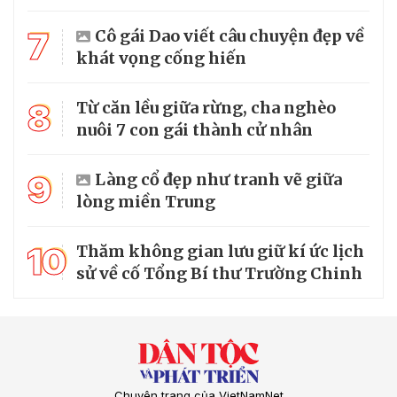
7
Cô gái Dao viết câu chuyện đẹp về
khát vọng cống hiến
8
Từ căn lều giữa rừng, cha nghèo
nuôi 7 con gái thành cử nhân
9
Làng cổ đẹp như tranh vẽ giữa
lòng miền Trung
10
Thăm không gian lưu giữ kí ức lịch
sử về cố Tổng Bí thư Trường Chinh
Chuyên trang của VietNamNet