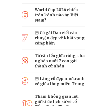
World Cup 2026 chiếu
6
trên kênh nào tại Việt
Nam?
Cô gái Dao viết câu
7
chuyện đẹp về khát vọng
cống hiến
Từ căn lều giữa rừng, cha
8
nghèo nuôi 7 con gái
thành cử nhân
9
Làng cổ đẹp như tranh
vẽ giữa lòng miền Trung
Thăm không gian lưu
10
giữ kí ức lịch sử về cố