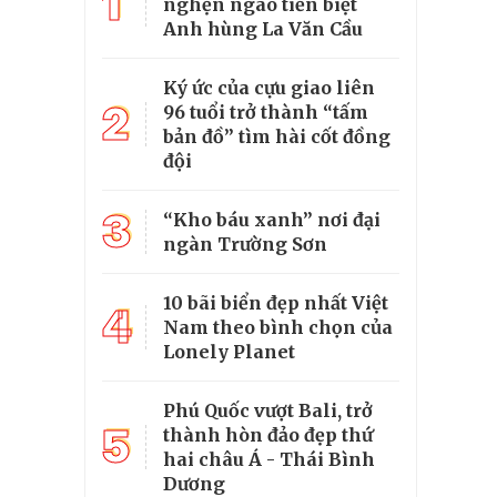
1
nghẹn ngào tiễn biệt
Anh hùng La Văn Cầu
Ký ức của cựu giao liên
2
96 tuổi trở thành “tấm
bản đồ” tìm hài cốt đồng
đội
3
“Kho báu xanh” nơi đại
ngàn Trường Sơn
10 bãi biển đẹp nhất Việt
4
Nam theo bình chọn của
Lonely Planet
Phú Quốc vượt Bali, trở
5
thành hòn đảo đẹp thứ
hai châu Á - Thái Bình
Dương