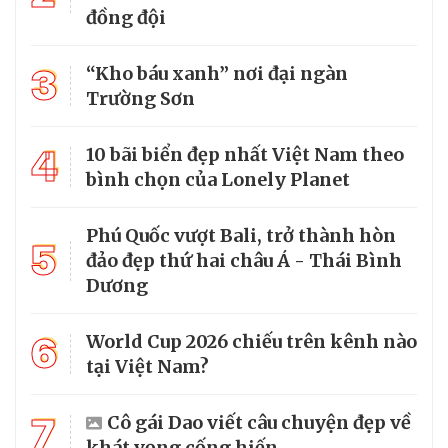
đồng đội
3
“Kho báu xanh” nơi đại ngàn
Trường Sơn
4
10 bãi biển đẹp nhất Việt Nam theo
bình chọn của Lonely Planet
Phú Quốc vượt Bali, trở thành hòn
5
đảo đẹp thứ hai châu Á - Thái Bình
Dương
6
World Cup 2026 chiếu trên kênh nào
tại Việt Nam?
7
Cô gái Dao viết câu chuyện đẹp về
khát vọng cống hiến