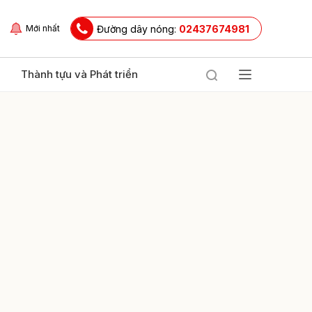
Đường dây nóng:
02437674981
Mới nhất
Thành tựu và Phát triển
ửi