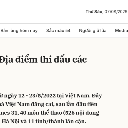
Thứ Sáu,
07/08/2026
bình luận
Bản làng hôm nay
Sắc màu 54
Người giữ lửa
Media
ịa điểm thi đấu các
ừ ngày 12 - 23/5/2022 tại Việt Nam. Đây
Hủy
G
à Việt Nam đăng cai, sau lần đầu tiên
es 31, 40 môn thể thao (526 nội dung
i Hà Nội và 11 tỉnh/thành lân cận.