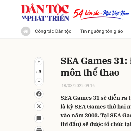
Gửi 
Công tác Dân tộc
Tín ngưỡng tôn giáo
SEA Games 31: Đ
môn thể thao
18/03/2022 09:16
SEA Games 31 sẽ diễn ra t
là kỳ SEA Games thứ hai m
vào năm 2003. Tại SEA Gam
thi đấu) sẽ được tổ chức tạ