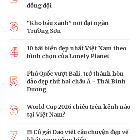
đồng đội
3
“Kho báu xanh” nơi đại ngàn
Trường Sơn
4
10 bãi biển đẹp nhất Việt Nam theo
bình chọn của Lonely Planet
Phú Quốc vượt Bali, trở thành hòn
5
đảo đẹp thứ hai châu Á - Thái Bình
Dương
6
World Cup 2026 chiếu trên kênh nào
tại Việt Nam?
7
Cô gái Dao viết câu chuyện đẹp về
khát vọng cống hiến