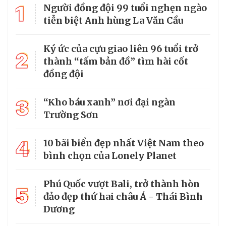
1
Người đồng đội 99 tuổi nghẹn ngào
tiễn biệt Anh hùng La Văn Cầu
Ký ức của cựu giao liên 96 tuổi trở
2
thành “tấm bản đồ” tìm hài cốt
đồng đội
3
“Kho báu xanh” nơi đại ngàn
Trường Sơn
4
10 bãi biển đẹp nhất Việt Nam theo
bình chọn của Lonely Planet
Phú Quốc vượt Bali, trở thành hòn
5
đảo đẹp thứ hai châu Á - Thái Bình
Dương