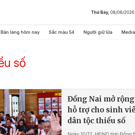
Thứ Bảy,
08/08/2026
Bản làng hôm nay
Sắc màu 54
Người giữ lửa
Media
iểu số
Đồng Nai mở rộng
hỗ trợ cho sinh vi
dân tộc thiểu số
Ngày 10/12, HĐND tỉnh Đồng 