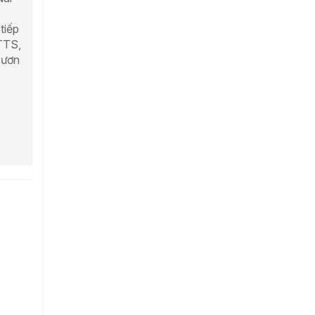
tiếp
TTS,
vươn