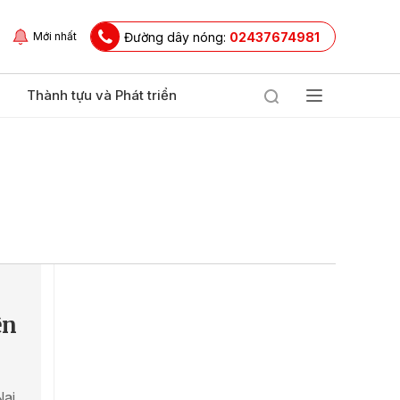
Đường dây nóng:
02437674981
Mới nhất
Thành tựu và Phát triển
ên
Nai