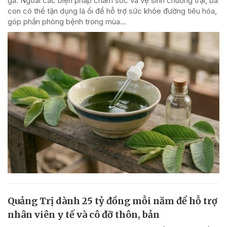
gà. Ngoài các biện pháp chăm sóc và vệ sinh chuồng trại, bà
con có thể tận dụng lá ổi để hỗ trợ sức khỏe đường tiêu hóa,
góp phần phòng bệnh trong mùa...
Quảng Trị dành 25 tỷ đồng mỗi năm để hỗ trợ
nhân viên y tế và cô đỡ thôn, bản