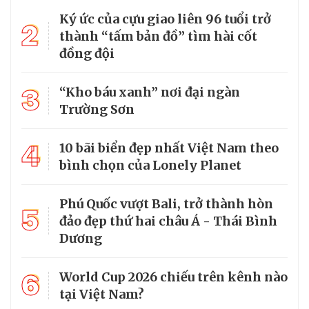
Ký ức của cựu giao liên 96 tuổi trở
2
thành “tấm bản đồ” tìm hài cốt
đồng đội
3
“Kho báu xanh” nơi đại ngàn
Trường Sơn
4
10 bãi biển đẹp nhất Việt Nam theo
bình chọn của Lonely Planet
Phú Quốc vượt Bali, trở thành hòn
5
đảo đẹp thứ hai châu Á - Thái Bình
Dương
6
World Cup 2026 chiếu trên kênh nào
tại Việt Nam?