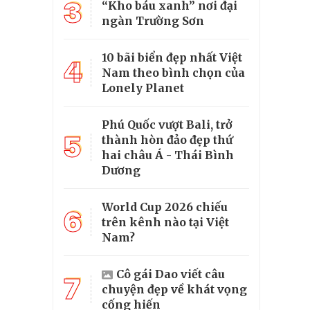
3
“Kho báu xanh” nơi đại
ngàn Trường Sơn
10 bãi biển đẹp nhất Việt
4
Nam theo bình chọn của
Lonely Planet
Phú Quốc vượt Bali, trở
5
thành hòn đảo đẹp thứ
hai châu Á - Thái Bình
Dương
World Cup 2026 chiếu
6
trên kênh nào tại Việt
Nam?
Cô gái Dao viết câu
7
chuyện đẹp về khát vọng
cống hiến