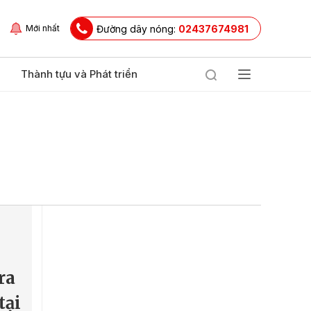
Đường dây nóng:
02437674981
Mới nhất
Thành tựu và Phát triển
o
ra
tại