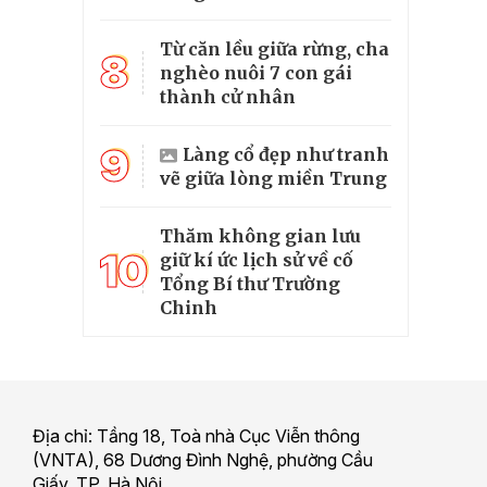
Từ căn lều giữa rừng, cha
8
nghèo nuôi 7 con gái
thành cử nhân
9
Làng cổ đẹp như tranh
vẽ giữa lòng miền Trung
Thăm không gian lưu
10
giữ kí ức lịch sử về cố
Tổng Bí thư Trường
Chinh
Địa chỉ: Tầng 18, Toà nhà Cục Viễn thông
(VNTA), 68 Dương Đình Nghệ, phường Cầu
Giấy, TP. Hà Nội.