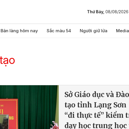
Thứ Bảy,
08/08/2026
Bản làng hôm nay
Sắc màu 54
Người giữ lửa
Media
tạo
Sở Giáo dục và Đà
tạo tỉnh Lạng Sơn
“đi thực tế” kiểm t
dạy học trung học 