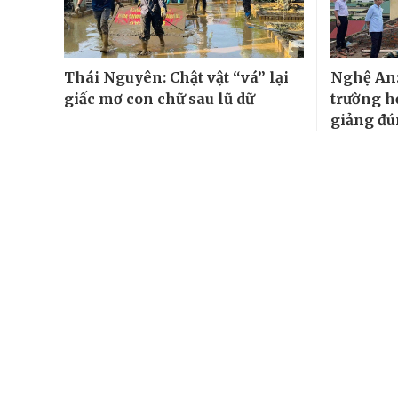
Thái Nguyên: Chật vật “vá” lại
Nghệ An:
giấc mơ con chữ sau lũ dữ
trường h
giảng đú