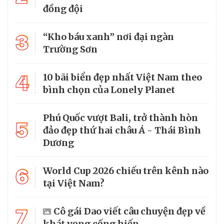
đồng đội
3
“Kho báu xanh” nơi đại ngàn
Trường Sơn
4
10 bãi biển đẹp nhất Việt Nam theo
bình chọn của Lonely Planet
Phú Quốc vượt Bali, trở thành hòn
5
đảo đẹp thứ hai châu Á - Thái Bình
Dương
6
World Cup 2026 chiếu trên kênh nào
tại Việt Nam?
7
Cô gái Dao viết câu chuyện đẹp về
khát vọng cống hiến