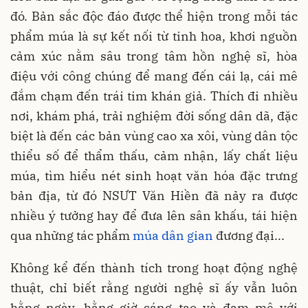
đó. Bản sắc độc đáo được thể hiện trong mỗi tác
phẩm múa là sự kết nối từ tinh hoa, khơi nguồn
cảm xúc nằm sâu trong tâm hồn nghệ sĩ, hòa
điệu với công chúng để mang đến cái lạ, cái mê
đắm chạm đến trái tim khán giả. Thích đi nhiều
nơi, khám phá, trải nghiệm đời sống dân dã, đặc
biệt là đến các bản vùng cao xa xôi, vùng dân tộc
thiểu số để thẩm thấu, cảm nhận, lấy chất liệu
múa, tìm hiểu nét sinh hoạt văn hóa đặc trưng
bản địa, từ đó NSƯT Văn Hiền đã nảy ra được
nhiều ý tưởng hay để đưa lên sân khấu, tái hiện
qua những tác phẩm
múa dân gian
đương đại...
Không kể đến thành tích trong hoạt động nghệ
thuật, chỉ biết rằng người nghệ sĩ ấy vẫn luôn
hằng ngày, hằng giờ sáng tạo và đam mê với