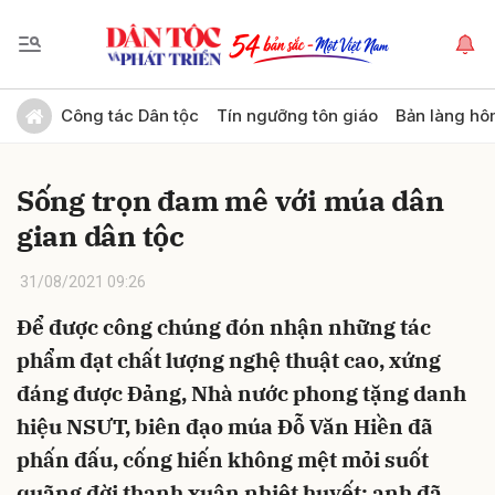
Gửi bình luận
Công tác Dân tộc
Tín ngưỡng tôn giáo
Bản làng hô
Sống trọn đam mê với múa dân
gian dân tộc
31/08/2021 09:26
Để được công chúng đón nhận những tác
Hủy
Gửi
phẩm đạt chất lượng nghệ thuật cao, xứng
đáng được Đảng, Nhà nước phong tặng danh
hiệu NSƯT, biên đạo múa Đỗ Văn Hiền đã
phấn đấu, cống hiến không mệt mỏi suốt
quãng đời thanh xuân nhiệt huyết; anh đã