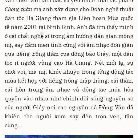
Văn Hiền vẫn tâm đắc và yêu thích nhất tác phẩm
Chóng thần
mà anh xây dựng cho Đoàn nghệ thuật
dân tộc Hà Giang tham gia Liên hoan Múa quốc
tế năm 2001 tại Ninh Bình. Anh đã tìm thấy mình
ở cái chất nghệ sĩ trong âm hưởng dân gian mộng
mị, say đắm men tình cùng với âm nhạc đơn giản
qua tiếng trống thần của đồng bào Giáy, một dân
tộc ít người vùng cao Hà Giang. Nét mới lạ, sự
chơi vơi, ma mị, khúc khuỷu trong từng động tác
múa kết hợp với tiếng trống thập thùng; cái thần,
cái hồn trong âm nhạc và động tác múa hòa
quyện vào nhau như chính đời sống nguyên sơ
của người Giáy nơi cao nguyên đá Đồng Văn đã
khiến cho người xem say đến trọn vẹn, tận
cùng…