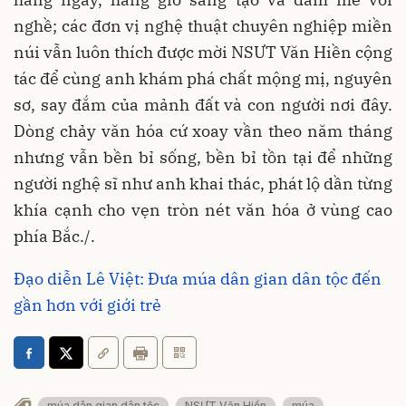
nghề; các đơn vị nghệ thuật chuyên nghiệp miền
núi vẫn luôn thích được mời NSƯT Văn Hiền cộng
tác để cùng anh khám phá chất mộng mị, nguyên
sơ, say đắm của mảnh đất và con người nơi đây.
Dòng chảy văn hóa cứ xoay vần theo năm tháng
nhưng vẫn bền bỉ sống, bền bỉ tồn tại để những
người nghệ sĩ như anh khai thác, phát lộ dần từng
khía cạnh cho vẹn tròn nét văn hóa ở vùng cao
phía Bắc./.
Đạo diễn Lê Việt: Đưa múa dân gian dân tộc đến
gần hơn với giới trẻ
múa dân gian dân tộc
NSƯT Văn Hiền
múa