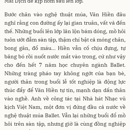
Mai Dịch để kịp hôm sau lên lớp.
Bước chân vào nghệ thuật múa, Văn Hiền đâu
nghĩ rằng con đường ấy lại gian truân, vất vả đến
thế. Những buổi lên lớp lăn lộn bám dóng, mồ hôi
tuôn ướt đẫm sàn tập, thậm chí bật cả móng chân,
bong gân, đổ máu... Hiền vẫn cố chịu đựng, tự
băng bó rồi nuốt nước mắt vào trong, cứ như vậy
cho đến hết 7 năm học chuyên ngành Ballet.
Những tràng pháo tay không ngớt của bạn bè,
người thân trong buổi lễ tốt nghiệp là động lực
thúc đẩy để Văn Hiền tự tin, mạnh dạn dấn thân
vào nghề. Anh về công tác tại Nhà hát Nhạc vũ
kịch Việt Nam, một đơn vị đứng đầu cả nước về
nghệ thuật múa Ballet. Vẫn lại những buổi đổ mồ
hôi trên sàn tập, nhưng giờ là cùng đồng nghiệp