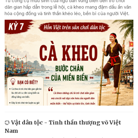
Từ công cụ mưu sinh của ngư dân vùng biển đến trò chơi
dân gian hấp dẫn trong lễ hội, cà kheo mang đậm dấu ấn văn
hóa cộng đồng và tinh thần khéo léo, bền bỉ của người Việt.
Vật dân tộc - Tinh thần thượng võ Việt
Nam