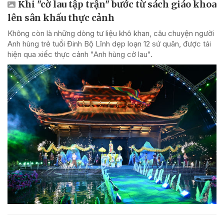
Khi "cờ lau tập trận" bước từ sách giáo khoa
lên sân khấu thực cảnh
Không còn là những dòng tư liệu khô khan, câu chuyện người
Anh hùng trẻ tuổi Đinh Bộ Lĩnh dẹp loạn 12 sứ quân, được tái
hiện qua xiếc thực cảnh "Anh hùng cờ lau".