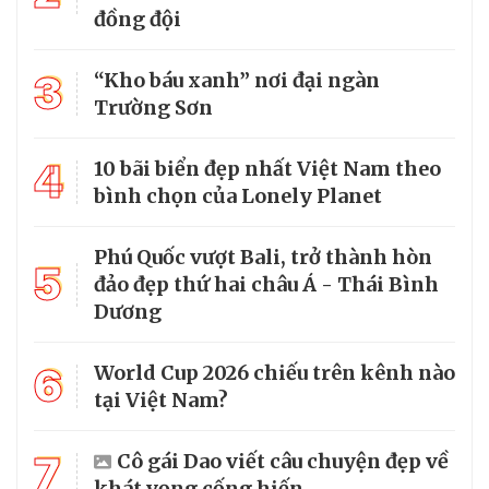
đồng đội
3
“Kho báu xanh” nơi đại ngàn
Trường Sơn
4
10 bãi biển đẹp nhất Việt Nam theo
bình chọn của Lonely Planet
Phú Quốc vượt Bali, trở thành hòn
5
đảo đẹp thứ hai châu Á - Thái Bình
Dương
6
World Cup 2026 chiếu trên kênh nào
tại Việt Nam?
7
Cô gái Dao viết câu chuyện đẹp về
khát vọng cống hiến