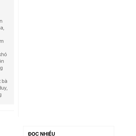
n
a,
ấm
khó
ên
ng
t bà
duy,
g
ĐỌC NHIỀU