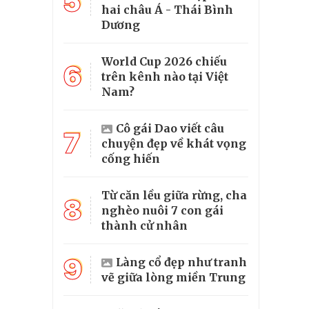
5
hai châu Á - Thái Bình
Dương
World Cup 2026 chiếu
6
trên kênh nào tại Việt
Nam?
Cô gái Dao viết câu
7
chuyện đẹp về khát vọng
cống hiến
Từ căn lều giữa rừng, cha
8
nghèo nuôi 7 con gái
thành cử nhân
9
Làng cổ đẹp như tranh
vẽ giữa lòng miền Trung