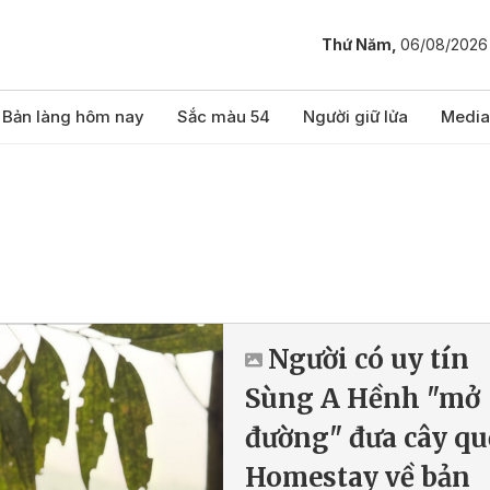
Thứ Năm,
06/08/2026
Bản làng hôm nay
Sắc màu 54
Người giữ lửa
Media
Người có uy tín
Sùng A Hềnh "mở
đường" đưa cây qu
Homestay về bản