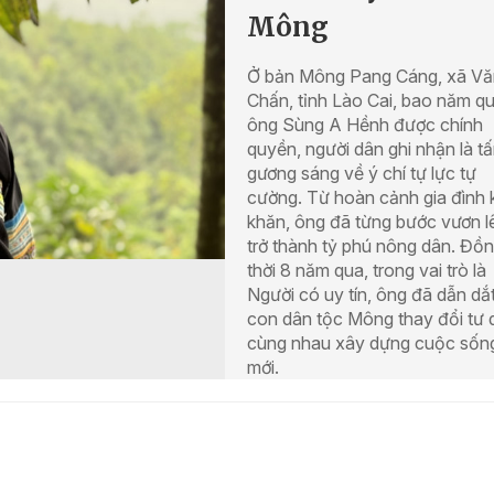
Mông
Ở bản Mông Pang Cáng, xã Vă
Chấn, tỉnh Lào Cai, bao năm qu
ông Sùng A Hềnh được chính
quyền, người dân ghi nhận là t
gương sáng về ý chí tự lực tự
cường. Từ hoàn cảnh gia đình 
khăn, ông đã từng bước vươn l
trở thành tỷ phú nông dân. Đồ
thời 8 năm qua, trong vai trò là
Người có uy tín, ông đã dẫn dắ
con dân tộc Mông thay đổi tư 
cùng nhau xây dựng cuộc sốn
mới.