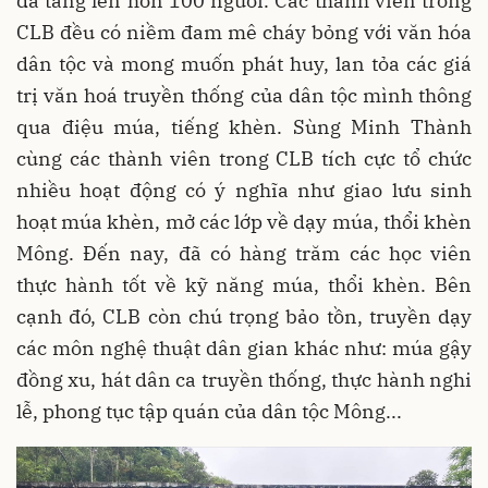
đã tăng lên hơn 100 người. Các thành viên trong
CLB đều có niềm đam mê cháy bỏng với văn hóa
dân tộc và mong muốn phát huy, lan tỏa các giá
trị văn hoá truyền thống của dân tộc mình thông
qua điệu múa, tiếng khèn. Sùng Minh Thành
cùng các thành viên trong CLB tích cực tổ chức
nhiều hoạt động có ý nghĩa như giao lưu sinh
hoạt múa khèn, mở các lớp về dạy múa, thổi khèn
Mông. Đến nay, đã có hàng trăm các học viên
thực hành tốt về kỹ năng múa, thổi khèn. Bên
cạnh đó, CLB còn chú trọng bảo tồn, truyền dạy
các môn nghệ thuật dân gian khác như: múa gậy
đồng xu, hát dân ca truyền thống, thực hành nghi
lễ, phong tục tập quán của dân tộc Mông...