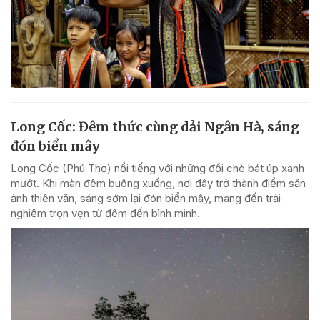
Long Cốc: Đêm thức cùng dải Ngân Hà, sáng
đón biển mây
Long Cốc (Phú Thọ) nổi tiếng với những đồi chè bát úp xanh
mướt. Khi màn đêm buông xuống, nơi đây trở thành điểm săn
ảnh thiên văn, sáng sớm lại đón biển mây, mang đến trải
nghiệm trọn vẹn từ đêm đến bình minh.