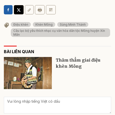
Điệu khèn
Khèn Mông
Sùng Minh Thành
Câu lạc bộ yêu thích nhạc cụ văn hóa dân tộc Mông huyện Xín
Mần
BÀI LIÊN QUAN
Thăm thẳm giai điệu
khèn Mông