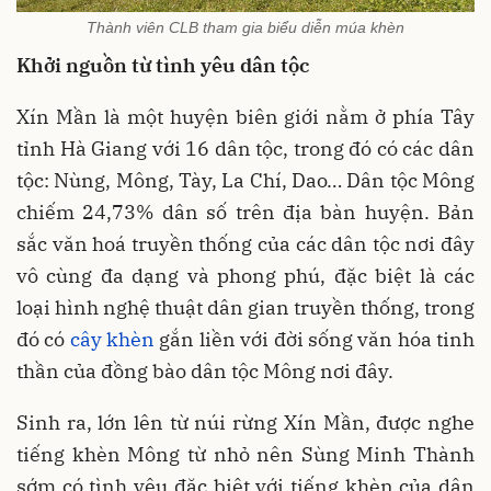
Thành viên CLB tham gia biểu diễn múa khèn
Khởi nguồn từ tình yêu dân tộc
Xín Mần là một huyện biên giới nằm ở phía Tây
tỉnh Hà Giang với 16 dân tộc, trong đó có các dân
tộc: Nùng, Mông, Tày, La Chí, Dao… Dân tộc Mông
chiếm 24,73% dân số trên địa bàn huyện. Bản
sắc văn hoá truyền thống của các dân tộc nơi đây
vô cùng đa dạng và phong phú, đặc biệt là các
loại hình nghệ thuật dân gian truyền thống, trong
đó có
cây khèn
gắn liền với đời sống văn hóa tinh
thần của đồng bào dân tộc Mông nơi đây.
Sinh ra, lớn lên từ núi rừng Xín Mần, được nghe
tiếng khèn Mông từ nhỏ nên Sùng Minh Thành
sớm có tình yêu đặc biệt với tiếng khèn của dân