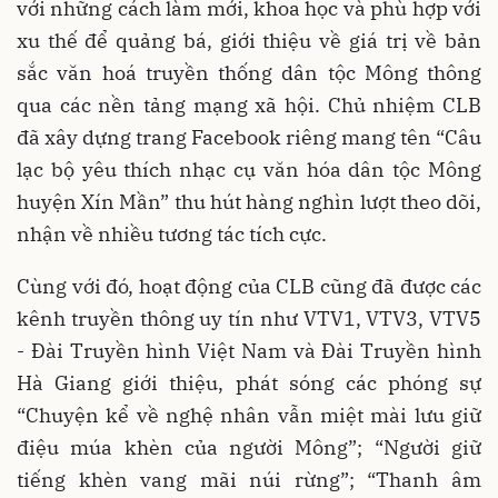
với những cách làm mới, khoa học và phù hợp với
xu thế để quảng bá, giới thiệu về giá trị về bản
sắc văn hoá truyền thống dân tộc Mông thông
qua các nền tảng mạng xã hội. Chủ nhiệm CLB
đã xây dựng trang Facebook riêng mang tên “Câu
lạc bộ yêu thích nhạc cụ văn hóa dân tộc Mông
huyện Xín Mần” thu hút hàng nghìn lượt theo dõi,
nhận về nhiều tương tác tích cực.
Cùng với đó, hoạt động của CLB cũng đã được các
kênh truyền thông uy tín như VTV1, VTV3, VTV5
- Đài Truyền hình Việt Nam và Đài Truyền hình
Hà Giang giới thiệu, phát sóng các phóng sự
“Chuyện kể về nghệ nhân vẫn miệt mài lưu giữ
điệu múa khèn của người Mông”; “Người giữ
tiếng khèn vang mãi núi rừng”; “Thanh âm