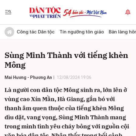
Gửi bình luận
Công tác Dân tộc
Tín ngưỡng tôn giáo
Bản làng hô
Sùng Minh Thành với tiếng khèn
Mông
Mai Hương - Phương An
12/08/2024 19:06
Là người con dân tộc Mông sinh ra, lớn lên ở
Hủy
Gửi
vùng cao Xín Mần, Hà Giang, gắn bó với
thanh âm quen thuộc của tiếng khèn Mông
dìu dặt, vang vọng, Sùng Minh Thành mang
trong mình tình yêu cháy bỏng với nguồn cội
văn hóa dân tộc. Nhận thấy trong bối cảnh