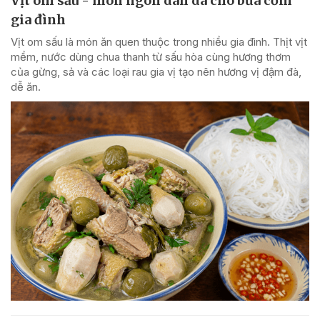
Vịt om sấu - món ngon dân dã cho bữa cơm
gia đình
Vịt om sấu là món ăn quen thuộc trong nhiều gia đình. Thịt vịt
mềm, nước dùng chua thanh từ sấu hòa cùng hương thơm
của gừng, sả và các loại rau gia vị tạo nên hương vị đậm đà,
dễ ăn.