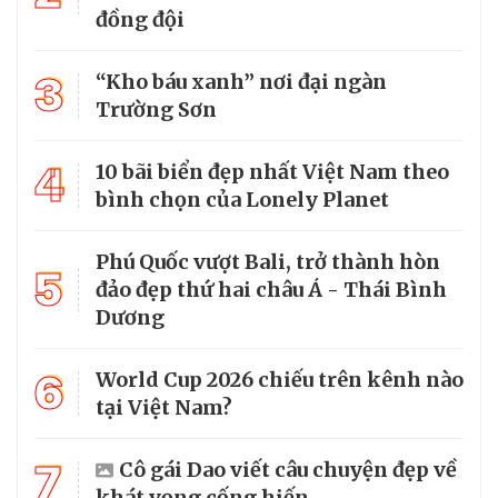
đồng đội
3
“Kho báu xanh” nơi đại ngàn
Trường Sơn
4
10 bãi biển đẹp nhất Việt Nam theo
bình chọn của Lonely Planet
Phú Quốc vượt Bali, trở thành hòn
5
đảo đẹp thứ hai châu Á - Thái Bình
Dương
6
World Cup 2026 chiếu trên kênh nào
tại Việt Nam?
7
Cô gái Dao viết câu chuyện đẹp về
khát vọng cống hiến