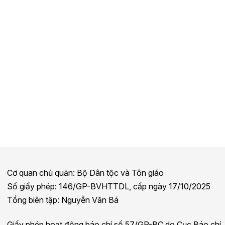
Cơ quan chủ quản: Bộ Dân tộc và Tôn giáo
Số giấy phép: 146/GP-BVHTTDL, cấp ngày 17/10/2025
Tổng biên tập: Nguyễn Văn Bá
Giấy phép hoạt động báo chí số 57/GP-BC do Cục Báo chí,