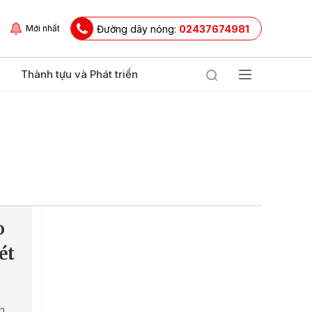
Đường dây nóng:
02437674981
Mới nhất
Thành tựu và Phát triển
o
ét
ến