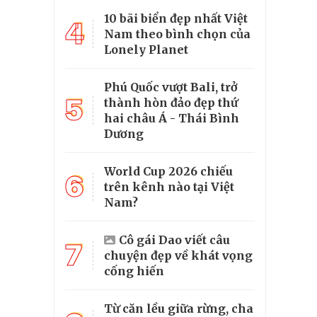
10 bãi biển đẹp nhất Việt
4
Nam theo bình chọn của
Lonely Planet
Phú Quốc vượt Bali, trở
5
thành hòn đảo đẹp thứ
hai châu Á - Thái Bình
Dương
World Cup 2026 chiếu
6
trên kênh nào tại Việt
Nam?
Cô gái Dao viết câu
7
chuyện đẹp về khát vọng
cống hiến
Từ căn lều giữa rừng, cha