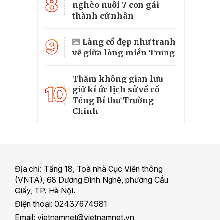
8
nghèo nuôi 7 con gái
thành cử nhân
9
Làng cổ đẹp như tranh
vẽ giữa lòng miền Trung
Thăm không gian lưu
10
giữ kí ức lịch sử về cố
Tổng Bí thư Trường
Chinh
Địa chỉ: Tầng 18, Toà nhà Cục Viễn thông
(VNTA), 68 Dương Đình Nghệ, phường Cầu
Giấy, TP. Hà Nội.
Điện thoại: 02437674981
Email: vietnamnet@vietnamnet.vn