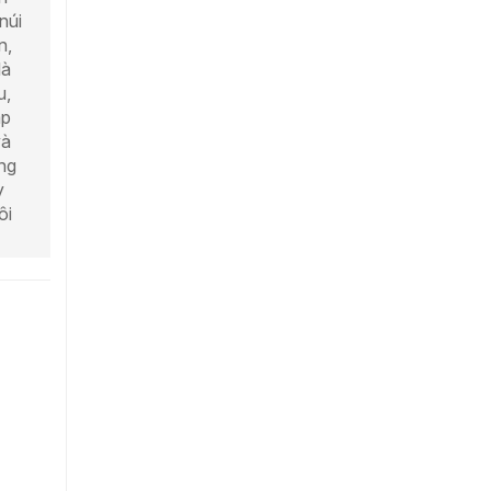
núi
n,
là
u,
áp
và
ng
y
ôi