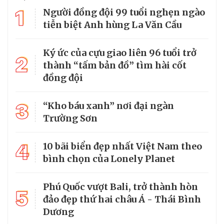
1
Người đồng đội 99 tuổi nghẹn ngào
tiễn biệt Anh hùng La Văn Cầu
Ký ức của cựu giao liên 96 tuổi trở
2
thành “tấm bản đồ” tìm hài cốt
đồng đội
3
“Kho báu xanh” nơi đại ngàn
Trường Sơn
4
10 bãi biển đẹp nhất Việt Nam theo
bình chọn của Lonely Planet
Phú Quốc vượt Bali, trở thành hòn
5
đảo đẹp thứ hai châu Á - Thái Bình
Dương