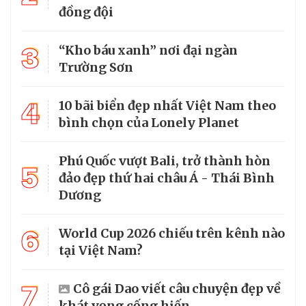
đồng đội
3
“Kho báu xanh” nơi đại ngàn
Trường Sơn
4
10 bãi biển đẹp nhất Việt Nam theo
bình chọn của Lonely Planet
Phú Quốc vượt Bali, trở thành hòn
5
đảo đẹp thứ hai châu Á - Thái Bình
Dương
6
World Cup 2026 chiếu trên kênh nào
tại Việt Nam?
7
Cô gái Dao viết câu chuyện đẹp về
khát vọng cống hiến