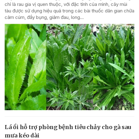
chỉ là rau gia vị quen thuộc, với đặc tính của mình, cây mùi
tàu được sử dụng hiệu quả trong các bài thuốc dân gian chữa
cảm cúm, đầy bụng, giảm đau, long...
Lá ổi hỗ trợ phòng bệnh tiêu chảy cho gà sau
mưa kéo dài