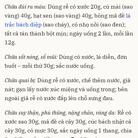
Chữa đái ra máu:
Dùng rễ cỏ xước 20g, củ mài (sao
vàng) 40g, hạt sen (sao vàng) 40g, bông mã đề
lá
trắc bách diệp
(sao cháy), cỏ nhọ nồi (sao đen);
tất cả tán thành bột mịn; ngày uống 2 lần, mỗi lần
12g.
Chữa sốt nóng, sổ mũi:
Dùng cỏ xước, lá diễn, đơn
buốt – mỗi thứ 30g; sắc nước uống.
Chữa quai bị:
Dùng rễ cỏ xước, chế thêm nước, giã
nát; gạn lấy nước xúc miệng và uống trong; bên
ngoài giã rễ cỏ xước đắp lên chỗ sưng đau.
Chữa suy thận, phù thũng, nặng chân, vàng da:
Rễ cỏ
xước sao 30g, mã đề cả cây 30g, cúc bách nhật cả
cây 30g, cỏ mực 30g, sắc ngày uống 1 thang, chia