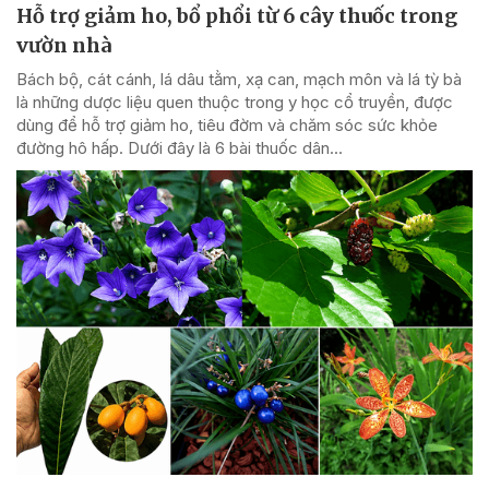
Hỗ trợ giảm ho, bổ phổi từ 6 cây thuốc trong
vườn nhà
Bách bộ, cát cánh, lá dâu tằm, xạ can, mạch môn và lá tỳ bà
là những dược liệu quen thuộc trong y học cổ truyền, được
dùng để hỗ trợ giảm ho, tiêu đờm và chăm sóc sức khỏe
đường hô hấp. Dưới đây là 6 bài thuốc dân...