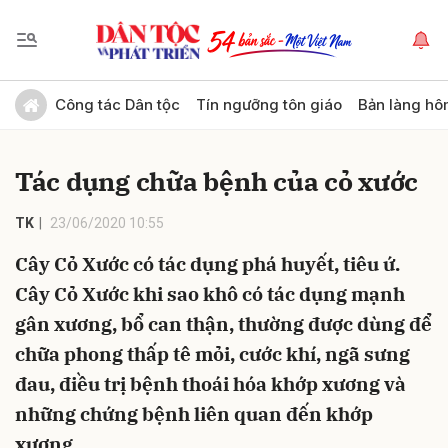
Gửi bình luận
Công tác Dân tộc
Tín ngưỡng tôn giáo
Bản làng hô
Tác dụng chữa bệnh của cỏ xước
TK
23/06/2020 10:55
Cây Cỏ Xước có tác dụng phá huyết, tiêu ứ.
Cây Cỏ Xước khi sao khô có tác dụng mạnh
Hủy
Gửi
gân xương, bổ can thận, thường được dùng để
chữa phong thấp tê mỏi, cước khí, ngã sưng
đau, điều trị bệnh thoái hóa khớp xương và
những chứng bệnh liên quan đến khớp
xương.