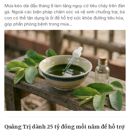
Mưa kéo dài đầu tháng 8 làm tăng nguy cơ tiêu chảy trên đàn
gà. Ngoài các biện pháp chăm sóc và vệ sinh chuồng trại, bà
con có thể tận dụng lá ổi để hỗ trợ sức khỏe đường tiêu hóa,
góp phần phòng bệnh trong mùa...
Quảng Trị dành 25 tỷ đồng mỗi năm để hỗ trợ